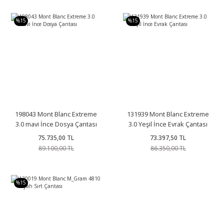
%15
%15
198043 Mont Blanc Extreme
131939 Mont Blanc Extreme
3.0 mavi İnce Dosya Çantası
3.0 Yeşil İnce Evrak Çantası
75.735,00 TL
73.397,50 TL
89.100,00 TL
86.350,00 TL
%15