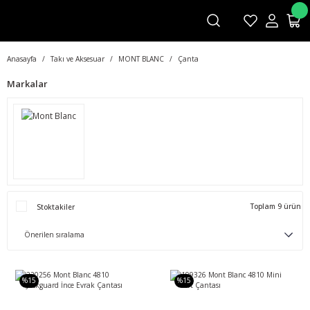
Anasayfa
Takı ve Aksesuar
MONT BLANC
Çanta
Markalar
Toplam 9 ürün
Stoktakiler
%15
%15