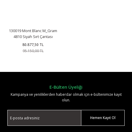
130019 Mont Blanc M_Gram
4810 Siyah Sırt Çantası
80.877,50 TL
95.150,00 TL
E-Bülten Üyeliği
Kampanya ve yeniliklerden haberdar olmak için e-bültenimize kayıt
olun.
Hemen Kayıt Ol