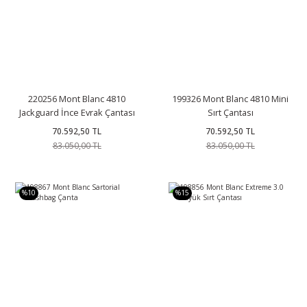
220256 Mont Blanc 4810
199326 Mont Blanc 4810 Mini
Jackguard İnce Evrak Çantası
Sırt Çantası
70.592,50 TL
70.592,50 TL
83.050,00 TL
83.050,00 TL
%10
%15