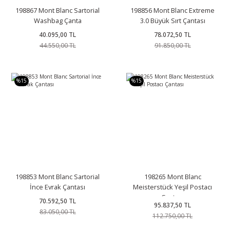
198867 Mont Blanc Sartorial
198856 Mont Blanc Extreme
Washbag Çanta
3.0 Büyük Sırt Çantası
40.095,00 TL
78.072,50 TL
44.550,00 TL
91.850,00 TL
%15
%15
198853 Mont Blanc Sartorial
198265 Mont Blanc
İnce Evrak Çantası
Meisterstück Yeşil Postacı
Çantası
70.592,50 TL
95.837,50 TL
83.050,00 TL
112.750,00 TL