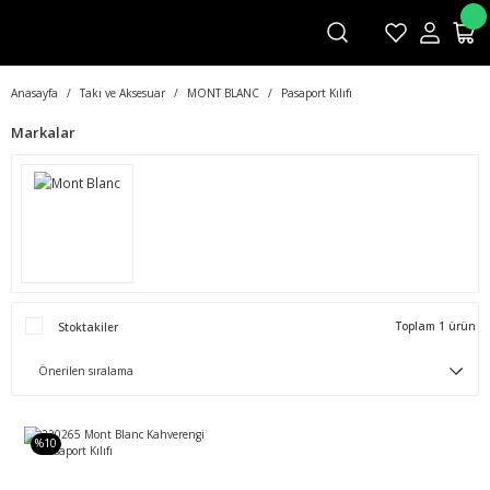
Anasayfa
Takı ve Aksesuar
MONT BLANC
Pasaport Kılıfı
Markalar
Toplam 1 ürün
Stoktakiler
%10