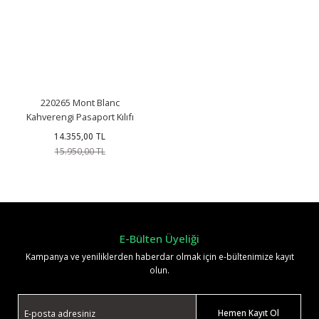
220265 Mont Blanc
Kahverengi Pasaport Kılıfı
14.355,00 TL
15.950,00 TL
E-Bülten Üyeliği
Kampanya ve yeniliklerden haberdar olmak için e-bültenimize kayıt
olun.
Hemen Kayıt Ol