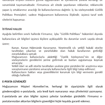
vasıtasıyla erişilen sitelerin gizlilik uygulamaları ve içeriklerine yönelik herhangi bir
sorumluluk taşımamaktadır.
Firmamıza ait sitede
yayınlanan reklamlar, reklamcılık
yapan iş ortaklarımız aracılığı ile kullanıcılarımıza dağıtılır. İş bu sözleşmedeki Gizlilik
Politikası Prensipleri, sadece Mağazamızın kullanımına ilişkindir, üçüncü taraf web
sitelerini kapsamaz.
İSTİSNAİ HALLER
Aşağıda belirtilen sınırlı hallerde Firmamız, işbu "Gizlilik Politikası" hükümleri dışında
kullanıcılara ait bilgileri üçüncü kişilere açıklayabilir. Bu durumlar sınırlı sayıda olmak
üzere;
Kanun, Kanun Hükmünde Kararname, Yönetmelik v.b. yetkili hukuki otorite
tarafından çıkarılan ve yürürlülükte olan hukuk kurallarının getirdiği
zorunluluklara uymak;
Mağazamızın kullanıcılarla akdettiği "Üyelik Sözleşmesi"nin ve diğer
sözleşmelerin gereklerini yerine getirmek ve bunları uygulamaya koymak
amacıyla;
Yetkili idari ve adli otorite tarafından usulüne göre yürütülen bir araştırma veya
soruşturmanın yürütümü amacıyla kullanıcılarla ilgili bilgi talep edilmesi;
Kullanıcıların hakları veya güvenliklerini korumak için bilgi vermenin gerekli
olduğu hallerdir.
E-POSTA GÜVENLİĞİ
Mağazamızın Müşteri Hizmetleri’ne, herhangi bir siparişinizle ilgili olarak
göndereceğiniz e-postalarda, asla kredi kartı numaranızı veya şifrelerinizi yazmayınız.
E-postalarda yer alan bilgiler üçüncü şahıslar tarafından görülebilir. Firmamız e-
postalarınızdan aktarılan bilgilerin güvenliğini hiçbir koşulda garanti edemez.