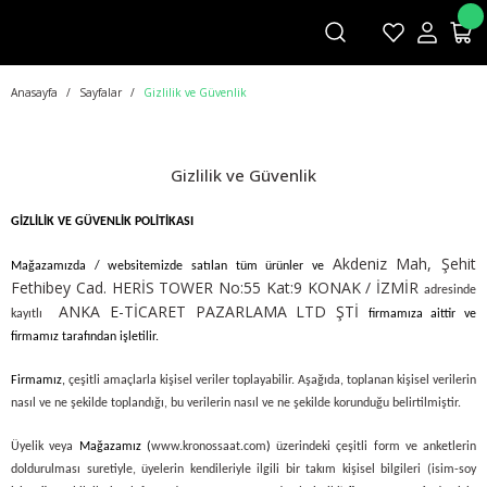
Anasayfa
Sayfalar
Gizlilik ve Güvenlik
Gizlilik ve Güvenlik
GİZLİLİK VE GÜVENLİK POLİTİKASI
Akdeniz Mah, Şehit
Mağazamızda / websitemizde satılan tüm ürünler ve
Fethibey Cad. HERİS TOWER No:55 Kat:9 KONAK / İZMİR
adresinde
ANKA E-TİCARET PAZARLAMA LTD ŞTİ
kayıtlı
firmamıza aittir ve
firmamız tarafından işletilir.
Firmamız,
çeşitli amaçlarla kişisel veriler toplayabilir. Aşağıda, toplanan kişisel verilerin
nasıl ve ne şekilde toplandığı, bu verilerin nasıl ve ne şekilde korunduğu belirtilmiştir.
Üyelik veya
Mağazamız (
www.kronossaat.com
)
üzerindeki çeşitli form ve anketlerin
doldurulması suretiyle, üyelerin kendileriyle ilgili bir takım kişisel bilgileri (isim-soy