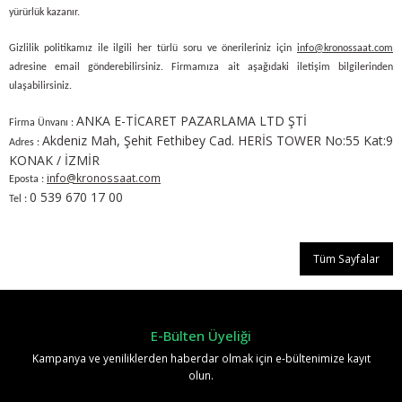
yürürlük kazanır.
Gizlilik politikamız ile ilgili her türlü soru ve önerileriniz için
info@kronossaat.com
adresine email gönderebilirsiniz. Firmamıza ait aşağıdaki iletişim bilgilerinden
ulaşabilirsiniz.
ANKA E-TİCARET PAZARLAMA LTD ŞTİ
Firma Ünvanı :
Akdeniz Mah, Şehit Fethibey Cad. HERİS TOWER No:55 Kat:9
Adres :
KONAK / İZMİR
info@kronossaat.com
Eposta :
0 539 670 17 00
Tel :
Tüm Sayfalar
E-Bülten Üyeliği
Kampanya ve yeniliklerden haberdar olmak için e-bültenimize kayıt
olun.