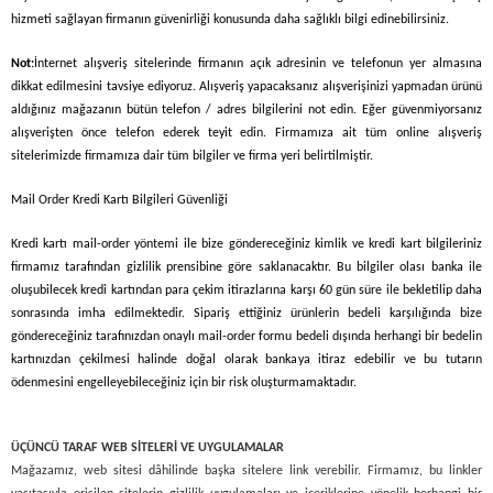
hizmeti sağlayan firmanın güvenirliği konusunda daha sağlıklı bilgi edinebilirsiniz.
Not:
İnternet alışveriş sitelerinde firmanın açık adresinin ve telefonun yer almasına
dikkat edilmesini tavsiye ediyoruz. Alışveriş yapacaksanız alışverişinizi yapmadan ürünü
aldığınız mağazanın bütün telefon / adres bilgilerini not edin. Eğer güvenmiyorsanız
alışverişten önce telefon ederek teyit edin. Firmamıza ait tüm online alışveriş
sitelerimizde firmamıza dair tüm bilgiler ve firma yeri belirtilmiştir.
Mail Order Kredi Kartı Bilgileri Güvenliği
Kredi kartı mail-order yöntemi ile bize göndereceğiniz kimlik ve kredi kart bilgileriniz
firmamız tarafından gizlilik prensibine göre saklanacaktır. Bu bilgiler olası banka ile
oluşubilecek kredi kartından para çekim itirazlarına karşı 60 gün süre ile bekletilip daha
sonrasında imha edilmektedir. Sipariş ettiğiniz ürünlerin bedeli karşılığında bize
göndereceğiniz tarafınızdan onaylı mail-order formu bedeli dışında herhangi bir bedelin
kartınızdan çekilmesi halinde doğal olarak bankaya itiraz edebilir ve bu tutarın
ödenmesini engelleyebileceğiniz için bir risk oluşturmamaktadır.
ÜÇÜNCÜ TARAF WEB SİTELERİ VE UYGULAMALAR
Mağazamız, web sitesi dâhilinde başka sitelere link verebilir. Firmamız, bu linkler