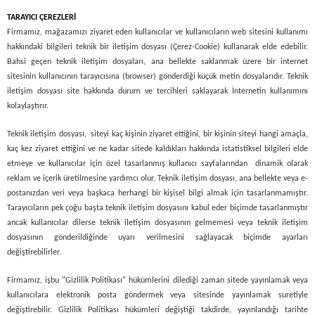
TARAYICI ÇEREZLERİ
Firmamız, mağazamızı ziyaret eden kullanıcılar ve kullanıcıların web sitesini kullanımı
hakkındaki bilgileri teknik bir iletişim dosyası (Çerez-Cookie) kullanarak elde edebilir.
Bahsi geçen teknik iletişim dosyaları, ana bellekte saklanmak üzere bir internet
sitesinin kullanıcının tarayıcısına (browser) gönderdiği küçük metin dosyalarıdır. Teknik
iletişim dosyası site hakkında durum ve tercihleri saklayarak İnternetin kullanımını
kolaylaştırır.
Teknik iletişim dosyası, siteyi kaç kişinin ziyaret ettiğini, bir kişinin siteyi hangi amaçla,
kaç kez ziyaret ettiğini ve ne kadar sitede kaldıkları hakkında istatistiksel bilgileri elde
etmeye ve kullanıcılar için özel tasarlanmış kullanıcı sayfalarından dinamik olarak
reklam ve içerik üretilmesine yardımcı olur. Teknik iletişim dosyası, ana bellekte veya e-
postanızdan veri veya başkaca herhangi bir kişisel bilgi almak için tasarlanmamıştır.
Tarayıcıların pek çoğu başta teknik iletişim dosyasını kabul eder biçimde tasarlanmıştır
ancak kullanıcılar dilerse teknik iletişim dosyasının gelmemesi veya teknik iletişim
dosyasının gönderildiğinde uyarı verilmesini sağlayacak biçimde ayarları
değiştirebilirler.
Firmamız, işbu "Gizlilik Politikası" hükümlerini dilediği zaman sitede yayınlamak veya
kullanıcılara elektronik posta göndermek veya sitesinde yayınlamak suretiyle
değiştirebilir. Gizlilik Politikası hükümleri değiştiği takdirde, yayınlandığı tarihte