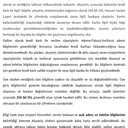
olarak ve verdiğiniz talimat istikametinde kullanılır. Alışveriş sırasında kullanılan kredi
kartı ile ilgili bilgiler alışveriş sitelerimizden bağımsız olarak 256 bit SSL (Secure Socket
Layer) protokolü ile şifrelenip sorgulanmak üzere ilgili bankaya ulaştırılır. Kartın
kullanılabilirliği onaylandığı takdirde alışverişe devam edilir. Kartla ilgili hiçbir bilgi
tarafımızdan görüntülenemediğinden ve kaydedilmediğinden, üçüncü şahısların
herhangi bir koşulda bu bilgileri ele geçirmesi engellenmiş olur.
Online olarak kredi kartı ile verilen siparişlerin ödeme/fatura/teslimat adresi
bilgilerinin güvenilirliği firmamız tarafından Kredi Kartları Dolandırıcılığına karşı
denetlenmektedir. Bu yüzden, alışveriş sitelerimizden ilk defa sipariş veren müşterilerin
siparişlerinin tedarik ve teslimat aşamasına gelebilmesi için öncelikle finansal ve
adres/telefon bilgilerinin doğruluğunun onaylanması gereklidir. Bu bilgilerin kontrolü
için gerekirse kredi kartı sahibi müşteri ile veya ilgili banka ile irtibata geçilmektedir.
Üye olurken verdiğiniz tüm bilgilere sadece siz ulaşabilir ve siz değiştirebilirsiniz. Üye
giriş bilgilerinizi güvenle koruduğunuz takdirde başkalarının sizinle ilgili bilgilere
ulaşması ve bunları değiştirmesi mümkün değildir. Bu amaçla, üyelik işlemleri
sırasında
256 bit SSL
güvenlik alanı içinde hareket edilir. Bu sistem, kırılması mümkün
olmayan bir uluslararası bir şifreleme standartıdır.
Bilgi hattı veya müşteri hizmetleri servisi bulunan ve
açık adres ve telefon bilgilerinin
belirtildiği İnternet Alışveriş siteleri günümüzde daha fazla tercih edilmektedir. Bu
sayede aklınıza takılan bütün konular hakkında detaylı bilgi alabilir, online alışveriş