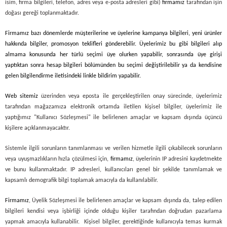
isim, firma bilgileri, telefon, adres veya e-posta adresleri gibi)
firmamız
tarafından işin
doğası gereği toplanmaktadır.
Firmamız bazı dönemlerde müşterilerine ve üyelerine kampanya bilgileri, yeni ürünler
hakkında bilgiler, promosyon teklifleri gönderebilir. Üyelerimiz bu gibi bilgileri alıp
almama konusunda her türlü seçimi üye olurken yapabilir, sonrasında üye girişi
yaptıktan sonra hesap bilgileri bölümünden bu seçimi değiştirilebilir ya da kendisine
gelen bilgilendirme iletisindeki linkle bildirim yapabilir.
Web sitemiz
üzerinden veya eposta ile gerçekleştirilen onay sürecinde, üyelerimiz
tarafından mağazamıza elektronik ortamda iletilen kişisel bilgiler, üyelerimiz ile
yaptığımız "Kullanıcı Sözleşmesi" ile belirlenen amaçlar ve kapsam dışında üçüncü
kişilere açıklanmayacaktır.
Sistemle ilgili sorunların tanımlanması ve verilen hizmetle ilgili çıkabilecek sorunların
veya uyuşmazlıkların hızla çözülmesi için,
firmamız
, üyelerinin IP adresini kaydetmekte
ve bunu kullanmaktadır. IP adresleri, kullanıcıları genel bir şekilde tanımlamak ve
kapsamlı demografik bilgi toplamak amacıyla da kullanılabilir.
Firmamız
, Üyelik Sözleşmesi ile belirlenen amaçlar ve kapsam dışında da, talep edilen
bilgileri kendisi veya işbirliği içinde olduğu kişiler tarafından doğrudan pazarlama
yapmak amacıyla kullanabilir. Kişisel bilgiler, gerektiğinde kullanıcıyla temas kurmak