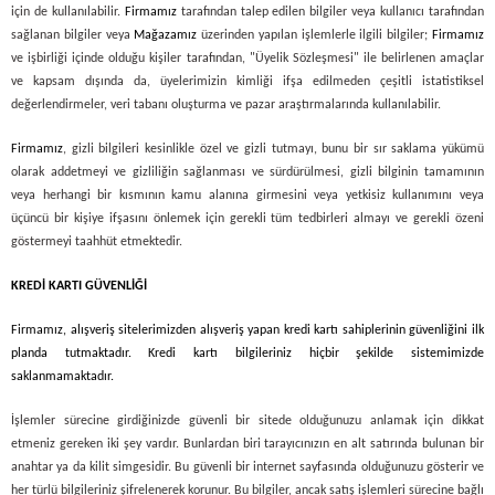
için de kullanılabilir.
Firmamız
tarafından talep edilen bilgiler veya kullanıcı tarafından
sağlanan bilgiler veya
Mağazamız
üzerinden yapılan işlemlerle ilgili bilgiler;
Firmamız
ve işbirliği içinde olduğu kişiler tarafından, "Üyelik Sözleşmesi" ile belirlenen amaçlar
ve kapsam dışında da, üyelerimizin kimliği ifşa edilmeden çeşitli istatistiksel
değerlendirmeler, veri tabanı oluşturma ve pazar araştırmalarında kullanılabilir.
Firmamız
, gizli bilgileri kesinlikle özel ve gizli tutmayı, bunu bir sır saklama yükümü
olarak addetmeyi ve gizliliğin sağlanması ve sürdürülmesi, gizli bilginin tamamının
veya herhangi bir kısmının kamu alanına girmesini veya yetkisiz kullanımını veya
üçüncü bir kişiye ifşasını önlemek için gerekli tüm tedbirleri almayı ve gerekli özeni
göstermeyi taahhüt etmektedir.
KREDİ KARTI GÜVENLİĞİ
Firmamız
, alışveriş sitelerimizden alışveriş yapan kredi kartı sahiplerinin güvenliğini ilk
planda tutmaktadır. Kredi kartı bilgileriniz hiçbir şekilde sistemimizde
saklanmamaktadır.
İşlemler sürecine girdiğinizde güvenli bir sitede olduğunuzu anlamak için dikkat
etmeniz gereken iki şey vardır. Bunlardan biri tarayıcınızın en alt satırında bulunan bir
anahtar ya da kilit simgesidir. Bu güvenli bir internet sayfasında olduğunuzu gösterir ve
her türlü bilgileriniz şifrelenerek korunur. Bu bilgiler, ancak satış işlemleri sürecine bağlı