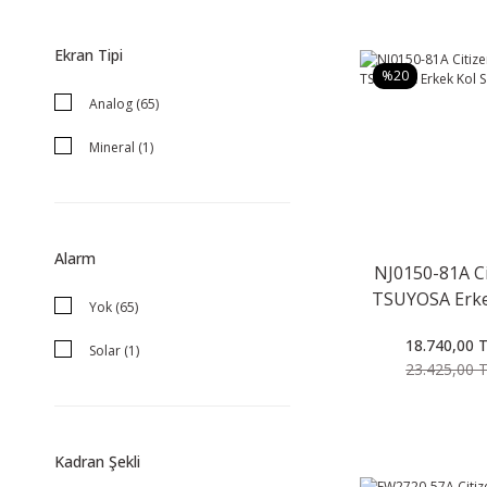
Ekran Tipi
%20
Analog (65)
Mineral (1)
Alarm
NJ0150-81A Ci
TSUYOSA Erke
Yok (65)
Saati
18.740,00 
Solar (1)
23.425,00 
Kadran Şekli