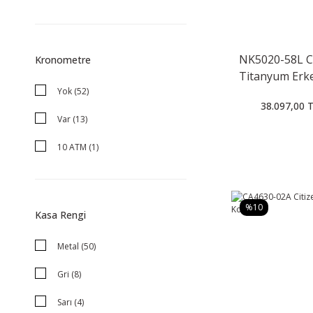
NK5020-58L Ci
Kronometre
Titanyum Erke
Yok (52)
Saati
38.097,00 
Var (13)
10 ATM (1)
%10
Kasa Rengi
Metal (50)
Gri (8)
Sarı (4)