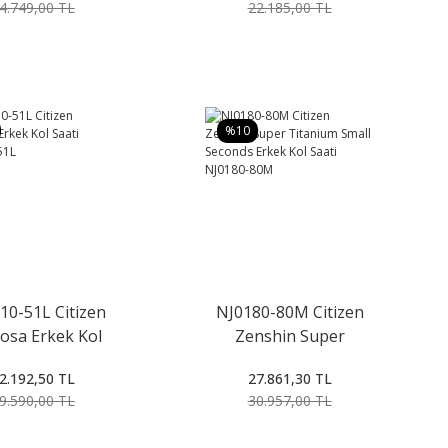
4.749,00 TL
22.185,00 TL
%10
10-51L Citizen
NJ0180-80M Citizen
osa Erkek Kol
Zenshin Super
i NK5010-51L
Titanium Small
2.192,50 TL
27.861,30 TL
Seconds Erkek Kol
9.590,00 TL
30.957,00 TL
Saati NJ0180-80M