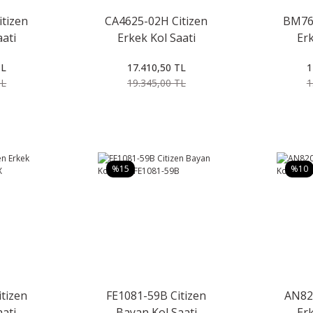
tizen
CA4625-02H Citizen
BM762
aati
Erkek Kol Saati
Erk
TL
17.410,50 TL
1
TL
19.345,00 TL
1
%15
%10
tizen
FE1081-59B Citizen
AN820
aati
Bayan Kol Saati
Erk