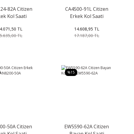
4-82A Citizen
CA4500-91L Citizen
ek Kol Saati
Erkek Kol Saati
CA4500-91L
4.071,50 TL
14.608,95 TL
5.635,00 TL
17.187,00 TL
%15
0-50A Citizen
EW5590-62A Citizen
ek Kol Saati
Bayan Kol Saati