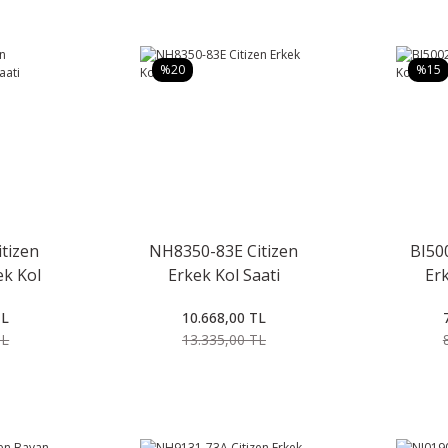
%20
%15
tizen
NH8350-83E Citizen
BI50
k Kol
Erkek Kol Saati
Erk
TL
10.668,00 TL
TL
13.335,00 TL