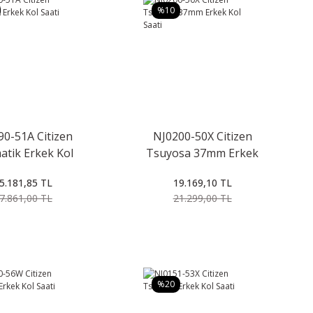
%10
90-51A Citizen
NJ0200-50X Citizen
atik Erkek Kol
Tsuyosa 37mm Erkek
Saati
Kol Saati
5.181,85 TL
19.169,10 TL
7.861,00 TL
21.299,00 TL
%20