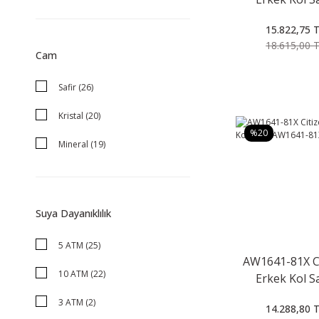
CA4505-2
Kahverengi (3)
15.822,75 
ÇELİK-ROSE GOLD PVD (2)
18.615,00 
Cam
Sarı (2)
Safir (26)
Altın - Metalik Gri (1)
Kristal (20)
Lacivert (1)
%20
Mineral (19)
Yok (1)
Suya Dayanıklılık
5 ATM (25)
AW1641-81X C
10 ATM (22)
Erkek Kol S
AW1641-8
3 ATM (2)
14.288,80 