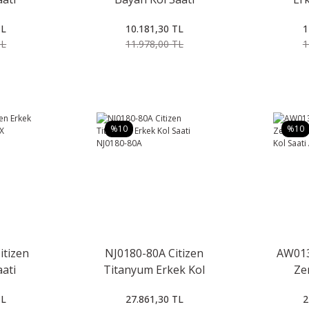
1X
FE1081-59B
A
TL
10.181,30 TL
1
TL
11.978,00 TL
1
%10
%10
itizen
NJ0180-80A Citizen
AW013
aati
Titanyum Erkek Kol
Ze
1X
Saati NJ0180-80A
Tita
TL
27.861,30 TL
2
Saat