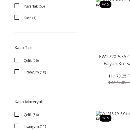
%15
Yuvarlak (65)
Kare (1)
Kasa Tipi
EW2720-57A C
Çelik (56)
Bayan Kol S
Titanyum (10)
11.173,25 
13.145,00 
Kasa Materyali
Çelik (54)
%15
Titanyum (11)