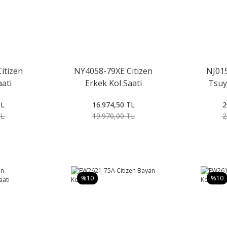
itizen
NY4058-79XE Citizen
NJ015
aati
Erkek Kol Saati
Tsuy
TL
16.974,50 TL
2
TL
19.970,00 TL
2
%10
%10