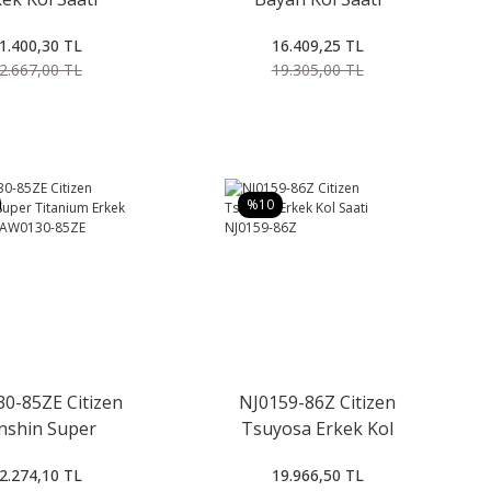
N8200-50A
EW5590-62A
1.400,30 TL
16.409,25 TL
2.667,00 TL
19.305,00 TL
%10
0-85ZE Citizen
NJ0159-86Z Citizen
nshin Super
Tsuyosa Erkek Kol
nium Erkek Kol
Saati NJ0159-86Z
2.274,10 TL
19.966,50 TL
i AW0130-85ZE