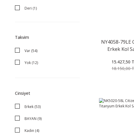
Deri (1)
Takvim
NY4058-79LE C
Erkek Kol S
Var (54)
15.427,50 
Yok (12)
18.150,00 
Cinsiyet
Erkek (53)
BAYAN (9)
Kadın (4)