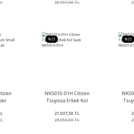
TL
30.957,00 TL
2
%25
%25
tizen
NK5010-01H Citizen
NK50
per
Tsuyosa Erkek Kol
Tsuy
all
Saati NK5010-01H
Saat
TL
21.037,50 TL
2
k Kol
TL
28.050,00 TL
2
-80L