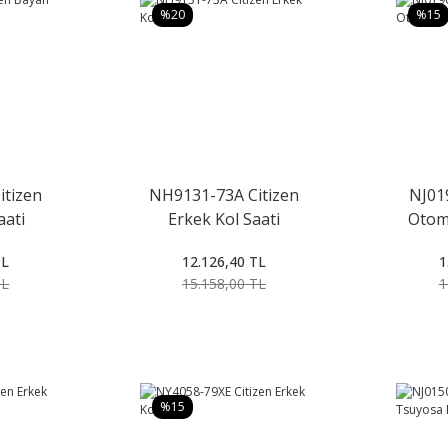
%20
%15
itizen
NH9131-73A Citizen
NJ01
aati
Erkek Kol Saati
Otom
TL
12.126,40 TL
1
TL
15.158,00 TL
1
%15