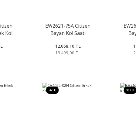
tizen
EW2621-75A Citizen
EW261
k Kol
Bayan Kol Saati
Bay
TL
12.068,10 TL
1
13.409,00 TL
2
%10
%10