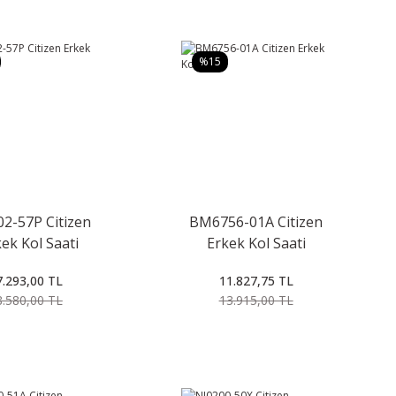
%15
02-57P Citizen
BM6756-01A Citizen
ek Kol Saati
Erkek Kol Saati
7.293,00 TL
11.827,75 TL
8.580,00 TL
13.915,00 TL