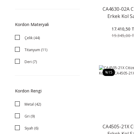
Siyah (3)
CA4630-02A Ci
Erkek Kol S
Var (1)
Kordon Materyali
17.410,50 
19.345,00 
Çelik (44)
Titanyum (11)
Deri (7)
%15
Çelik / Hasır (1)
Kauçuk (1)
Kordon Rengi
Metal (42)
Gri (9)
CA4505-21X Ci
Siyah (6)
Erkek Kol S