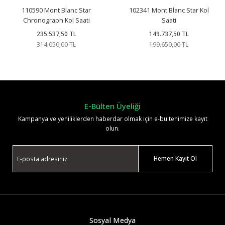
110590 Mont Blanc Star
102341 Mont Blanc Star Kol
Chronograph Kol Saati
Saati
235.537,50 TL
149.737,50 TL
314.050,00 TL
199.650,00 TL
E-Bülten Üyeliği
Kampanya ve yeniliklerden haberdar olmak için e-bültenimize kayıt
olun.
Hemen Kayıt Ol
Sosyal Medya