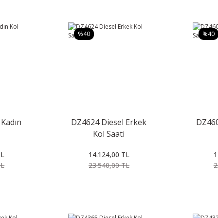
%40
%40
 Kadın
DZ4624 Diesel Erkek
DZ460
Kol Saati
TL
14.124,00 TL
1
TL
23.540,00 TL
2