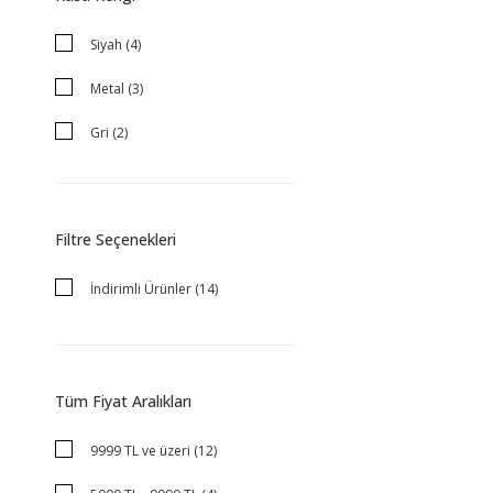
Lacivert (1)
Siyah (4)
Rose (1)
Metal (3)
Sarı (1)
Gri (2)
Altın (1)
Çelik-Siyah (1)
Filtre Seçenekleri
Füme (1)
İndirimli Ürünler (14)
Kırmızı (1)
Mavi (1)
Rose (1)
Tüm Fiyat Aralıkları
Yeşil (1)
9999 TL ve üzeri (12)