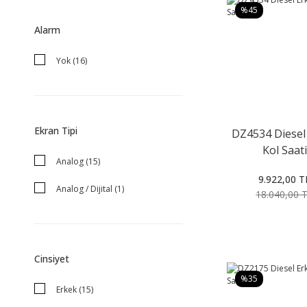
%45
Alarm
Yok (16)
Ekran Tipi
DZ4534 Diesel
Kol Saati
Analog (15)
9.922,00 T
Analog / Dijital (1)
18.040,00 
Cinsiyet
%35
Erkek (15)