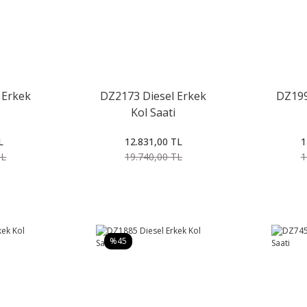
 Erkek
DZ2173 Diesel Erkek
DZ199
Kol Saati
L
12.831,00 TL
1
TL
19.740,00 TL
1
%45