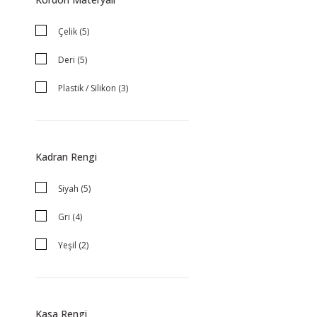
42 (1)
Çelik (5)
45 (1)
Deri (5)
Plastik / Silikon (3)
Çelik / Hasır (1)
Çelik-Silikon (1)
Kadran Rengi
Silikon (1)
Siyah (5)
Gri (4)
Yeşil (2)
Beyaz (1)
Çok Renkli (1)
Kasa Rengi