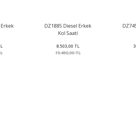
 Erkek
DZ1885 Diesel Erkek
DZ745
Kol Saati
TL
8.503,00 TL
3
TL
15.460,00 TL