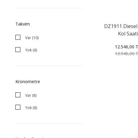
Takvim
DZ1911 Diesel
Kol Saati
Var (10)
12.546,00 
Yok (6)
13.940,00 
Kronometre
Var (8)
Yok (8)