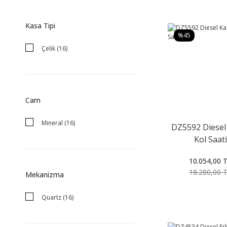
Kasa Tipi
%45
Çelik (16)
Cam
Mineral (16)
DZ5592 Diesel
Kol Saati
10.054,00 
18.280,00 
Mekanizma
Quartz (16)