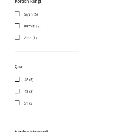
Kordon Rengi
Siyah (6)
Kırmızı (2)
Altın (1)
BiColor (1)
ÇELİK-SİYAH (1)
Çap
FÜME (1)
48 (5)
Kahverengi (1)
43 (3)
Lacivert (1)
51 (3)
Rose Gold (1)
44 (2)
Yeşil (1)
37 (1)
Kordon Materyali