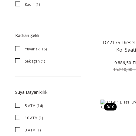
Kadın (1)
Kadran Şekli
DZ2175 Diesel
Yuvarlak (15)
Kol Saati
Sekizgen (1)
9.886,50 T
15.210,00 
Suya Dayanıklılık
5 ATM (14)
%10
10 ATM (1)
3 ATM (1)