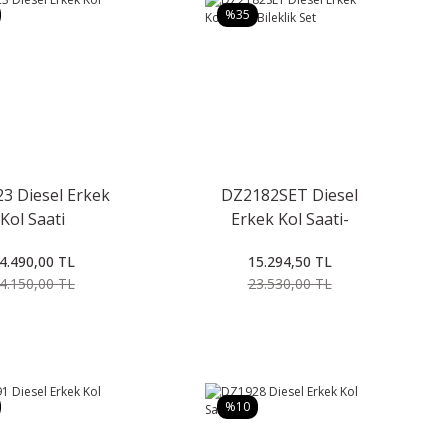
%35
3 Diesel Erkek
DZ2182SET Diesel
Kol Saati
Erkek Kol Saati-
Bileklik Set
4.490,00 TL
15.294,50 TL
4.150,00 TL
23.530,00 TL
%10