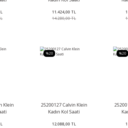
TL
11.424,00 TL
1
TL
14.280,00 TL
1
%20
%20
n Klein
25200127 Calvin Klein
252001
aati
Kadın Kol Saati
Kad
TL
12.088,00 TL
1