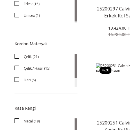
Erkek (15)
25200297 Calvi
Erkek Kol S
Unisex (1)
13.424,00 
16.780,00 
Kordon Materyali
Çelik (21)
Çelik / Hasır (15)
%20
Deri (5)
Silikon (1)
Kasa Rengi
Metal (19)
25200251 Calvi
Kadın Kol S