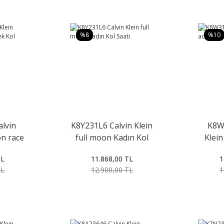
%8
%10
lvin
K8Y231L6 Calvin Klein
K8W
on race
full moon Kadın Kol
Klein
aati
Saati
TL
11.868,00 TL
1
TL
12.900,00 TL
1