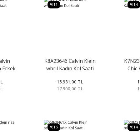
%11
%14
lvin
K8A23646 Calvin Klein
K7N236
n Erkek
whril Kadın Kol Saati
Chic 
TL
15.931,00 TL
1
TL
17.900,00 TL
1
%16
%14