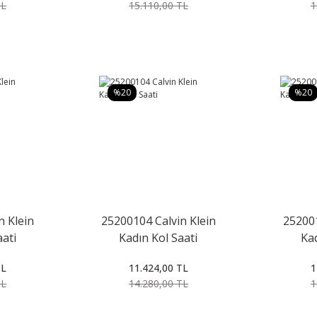
TL
15.110,00 TL
1
%20
%20
n Klein
25200104 Calvin Klein
252001
aati
Kadın Kol Saati
Kad
TL
11.424,00 TL
1
TL
14.280,00 TL
1