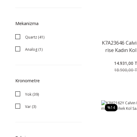
Mekanizma
Quartz (41)
K7A23646 Calvi
Analog (1)
rise Kadın Kol
14.931,00 
18.900,00 
Kronometre
Yok (39)
Var (3)
%14