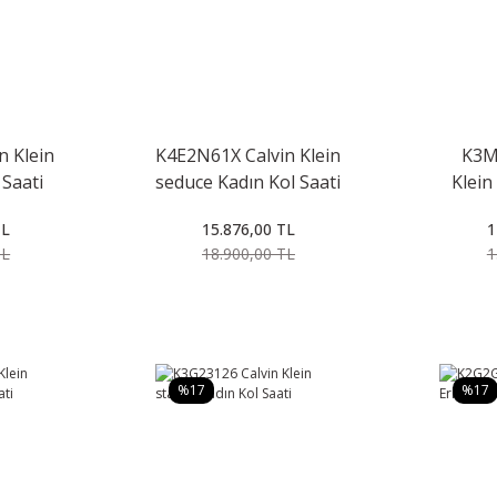
n Klein
K4E2N61X Calvin Klein
K3M
 Saati
seduce Kadın Kol Saati
Klein
TL
15.876,00 TL
1
TL
18.900,00 TL
1
%17
%17