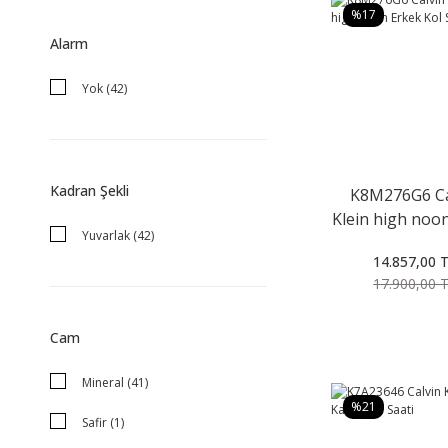
%17
Alarm
Yok (42)
Kadran Şekli
K8M276G6 Ca
Klein high noo
Yuvarlak (42)
Kol Saati
14.857,00 
17.900,00 
Cam
Mineral (41)
%21
Safir (1)