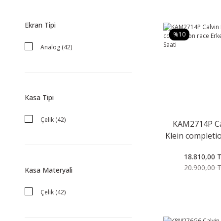
Ekran Tipi
%10
Analog (42)
Kasa Tipi
Çelik (42)
KAM2714P Ca
Klein completi
Erkek Kol S
18.810,00 
20.900,00 
Kasa Materyali
Çelik (42)