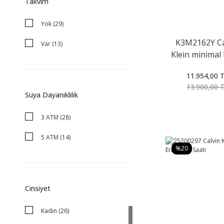
Takvim
Yok (29)
K3M2162Y Ca
Var (13)
Klein minimal
Kol Saati
11.954,00 
13.900,00 
Suya Dayanıklılık
3 ATM (28)
5 ATM (14)
%20
Cinsiyet
Kadın (26)