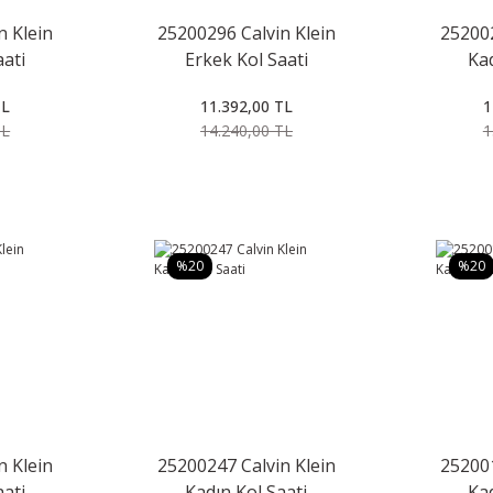
n Klein
25200296 Calvin Klein
252002
aati
Erkek Kol Saati
Kad
TL
11.392,00 TL
1
TL
14.240,00 TL
1
%20
%20
n Klein
25200247 Calvin Klein
252001
aati
Kadın Kol Saati
Kad