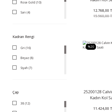
Rose Gold (10)
12.768,00 
Sarı (4)
15.960,00 
Gri (3)
Siyah (3)
Kadran Rengi
Pembe Altın (2)
%20
Gri (16)
Yeşil (1)
Beyaz (8)
Siyah (7)
Sarı (4)
Yeşil (2)
25200128 Calvi
Çap
Kadın Kol S
Çok Renkli (1)
38 (12)
Füme (1)
11.424,00 