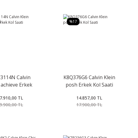
%17
3114N Calvin
K8Q376G6 Calvin Klein
 achieve Erkek
posh Erkek Kol Saati
Kol Saati
7.910,00 TL
14.857,00 TL
9.900,00 TL
17.900,00 TL