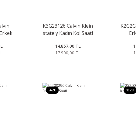
lvin
K3G23126 Calvin Klein
K2G2G1
 Erkek
stately Kadın Kol Saati
Erk
TL
14.857,00 TL
1
TL
17.900,00 TL
1
%20
%20