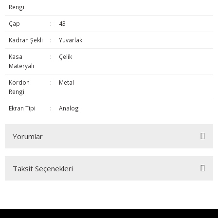
Rengi
Çap
:
43
Kadran Şekli
:
Yuvarlak
Kasa
:
Çelik
Materyali
Kordon
:
Metal
Rengi
Ekran Tipi
:
Analog
Yorumlar
Taksit Seçenekleri
Bu ürüne ilk yorumu siz yapın!
Yorum Yaz