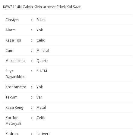
K8W3114N Calvin Klein achieve Erkek Kol Saati
Cinsiyet
:
Erkek
Alarm
:
Yok
Kasa Tipi
:
Çelik
Cam
:
Mineral
Mekanizma
:
Quartz
Suya
:
5 ATM
Dayanıklılık
Kronometre
:
Yok
Takvim
:
Var
Kasa Rengi
:
Metal
Kordon
:
Çelik
Materyali
Kadran
:
Lacivert