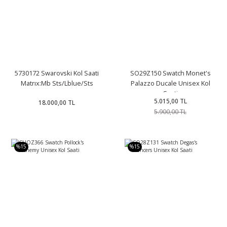
5730172 Swarovski Kol Saati
SO29Z150 Swatch Monet's
Matrıx:Mb Sts/Lblue/Sts
Palazzo Ducale Unisex Kol
Saati
5.015,00 TL
18.000,00 TL
5.900,00 TL
%15
%15