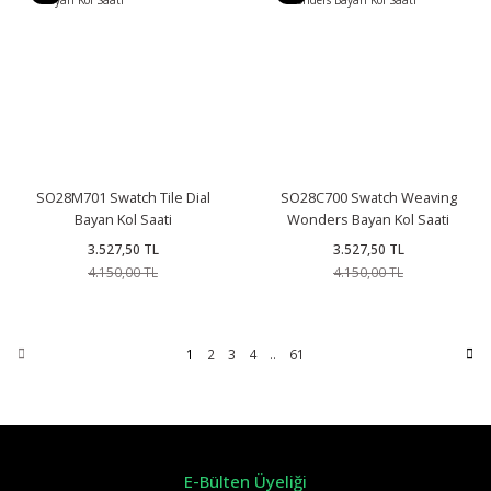
SO28M701 Swatch Tile Dial
SO28C700 Swatch Weaving
Bayan Kol Saati
Wonders Bayan Kol Saati
3.527,50 TL
3.527,50 TL
4.150,00 TL
4.150,00 TL
1
2
3
4
..
61
E-Bülten Üyeliği