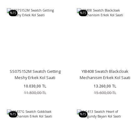
%15
%15
SS07S152M Swatch Getting
YIB408 Swatch Blackcloak
Meshy Erkek Kol Saati
Mechanisim Erkek Kol Saati
10.030,00 TL
13.260,00 TL
11.800,00 TL
15.600,00 TL
%15
%15