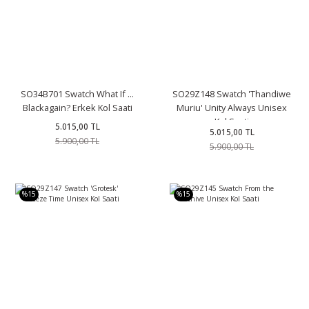
SO34B701 Swatch What If ...
SO29Z148 Swatch 'Thandiwe
Blackagain? Erkek Kol Saati
Muriu' Unity Always Unisex
Kol Saati
5.015,00 TL
5.015,00 TL
5.900,00 TL
5.900,00 TL
%15
%15