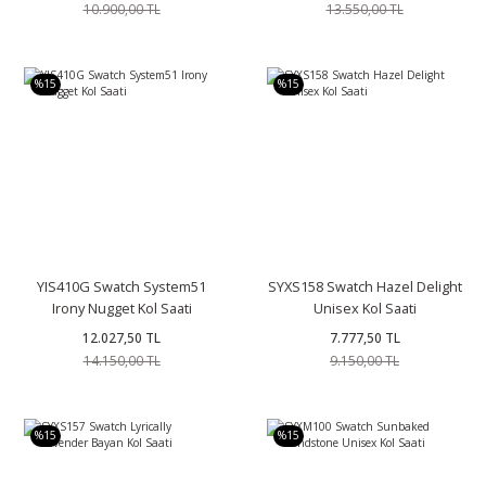
10.900,00 TL
13.550,00 TL
%15
%15
YIS410G Swatch System51
SYXS158 Swatch Hazel Delight
Irony Nugget Kol Saati
Unisex Kol Saati
12.027,50 TL
7.777,50 TL
14.150,00 TL
9.150,00 TL
%15
%15