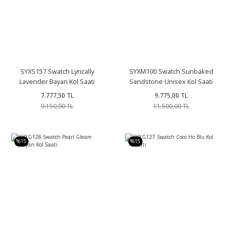
SYXS157 Swatch Lyrically
SYXM100 Swatch Sunbaked
Lavender Bayan Kol Saati
Sandstone Unisex Kol Saati
7.777,50 TL
9.775,00 TL
9.150,00 TL
11.500,00 TL
%15
%15