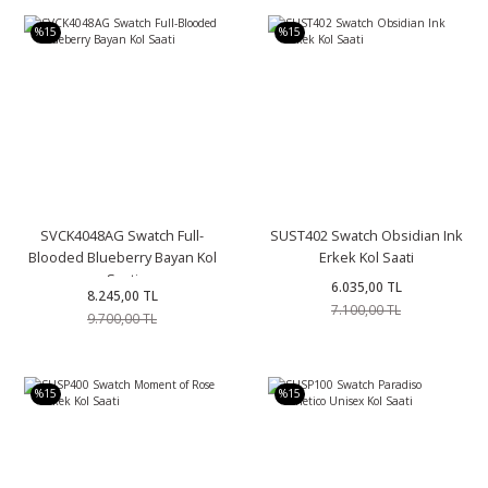
%15
%15
SVCK4048AG Swatch Full-
SUST402 Swatch Obsidian Ink
Blooded Blueberry Bayan Kol
Erkek Kol Saati
Saati
6.035,00 TL
8.245,00 TL
7.100,00 TL
9.700,00 TL
%15
%15