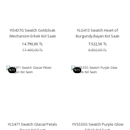
YIS437G Swatch Goldcloak
YLG413 Swatch Heart of
Mechanism Erkek Kol Saati
Burgundy Bayan Kol Saati
14.790,00 TL
7.522,50 TL
17.400,00 TL
8.850,00 TL
%15
%15
YLS471 Swatch Glacial Petals
YVS533G Swatch Purple Glow
Bayan Kol Saati
Erkek Kol Saati