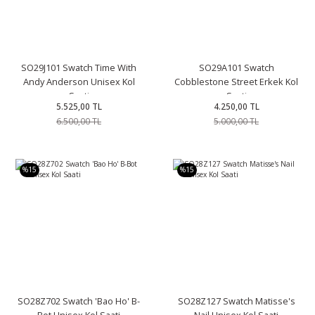
SO29J101 Swatch Time With
SO29A101 Swatch
Andy Anderson Unisex Kol
Cobblestone Street Erkek Kol
Saati
Saati
5.525,00 TL
4.250,00 TL
6.500,00 TL
5.000,00 TL
%15
%15
SO28Z702 Swatch 'Bao Ho' B-
SO28Z127 Swatch Matisse's
Bot Unisex Kol Saati
Nail Unisex Kol Saati