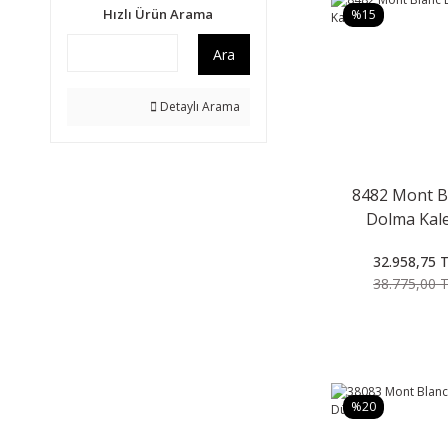
Hızlı Ürün Arama
%15
Ara
Detaylı Arama
8482 Mont B
Dolma Kal
32.958,75 
38.775,00 
%20