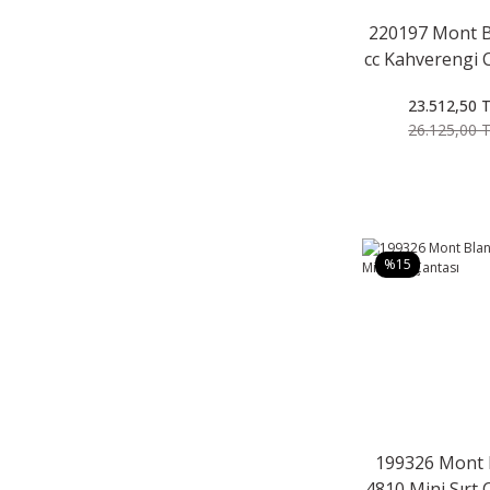
220197 Mont B
cc Kahverengi 
23.512,50 
26.125,00 
%15
199326 Mont 
4810 Mini Sırt 