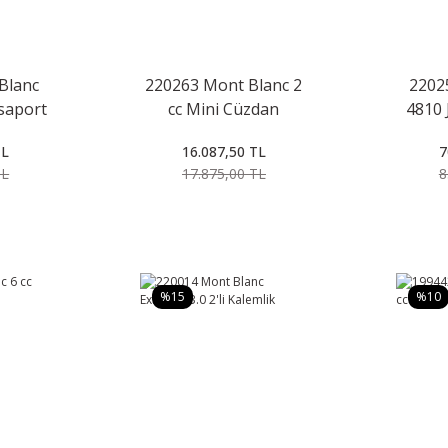
Blanc
220263 Mont Blanc 2
2202
saport
cc Mini Cüzdan
4810 
Ev
TL
16.087,50 TL
7
TL
17.875,00 TL
8
%15
%10