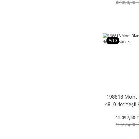
83.050,00 
%10
198818 Mont 
4810 4cc Yeşil 
15.097,50 
16.775,00 