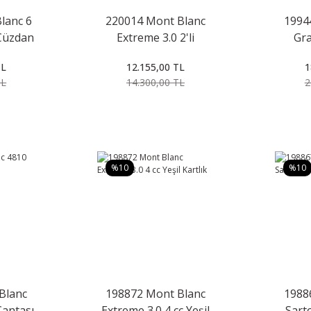
lanc 6
220014 Mont Blanc
1994
Cüzdan
Extreme 3.0 2'li
Gra
Kalemlik
TL
12.155,00 TL
1
TL
14.300,00 TL
2
%10
%10
Blanc
198872 Mont Blanc
1988
Çantası
Extreme 3.0 4 cc Yeşil
Sart