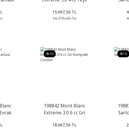
Kartlık
TL
15.097,50 TL
4
TL
16.775,00 TL
4
%10
%10
Blanc
198842 Mont Blanc
1988
 Evrak
Extreme 3.0 6 cc Gri
Sarto
Kompakt Cüzdan
TL
18.067,50 TL
2