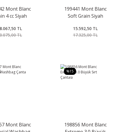
42 Mont Blanc
199441 Mont Blanc
in 4 cc Siyah
Soft Grain Siyah
Kartlık
Kartlık
8.067,50 TL
15.592,50 TL
0.075,00 TL
17.325,00 TL
%15
67 Mont Blanc
198856 Mont Blanc
orial Washbag
Extreme 3.0 Büyük