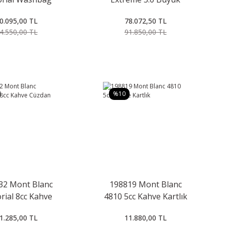
Çanta
Sırt Çantası
0.095,00 TL
78.072,50 TL
4.550,00 TL
91.850,00 TL
%10
32 Mont Blanc
198819 Mont Blanc
rial 8cc Kahve
4810 5cc Kahve Kartlık
Cüzdan
1.285,00 TL
11.880,00 TL