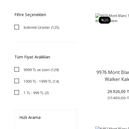
Filtre Seçenekleri
%20
İndirimli Ürünler (125)
Tüm Fiyat Aralıkları
9999 TL ve üzeri (129)
9976 Mont Blan
Walker Ka
1000 TL - 1999 TL (14)
29.920,00 
1 TL - 999 TL (3)
37.400,00 
5000 TL - 9999 TL (2)
Hızlı Arama