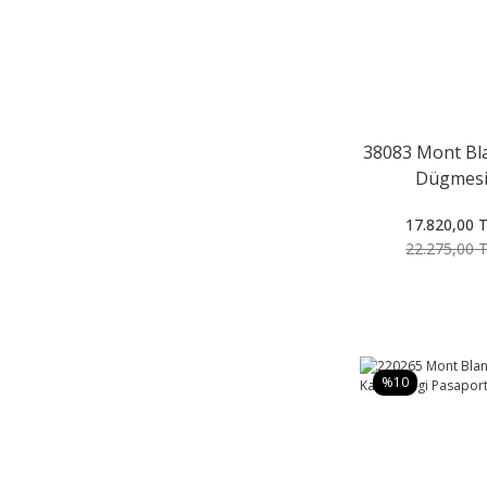
38083 Mont Bla
Dügmes
17.820,00 
22.275,00 
%10