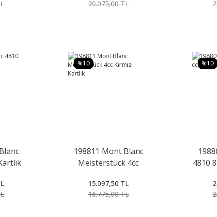
TL
20.075,00 TL
2
%10
%10
Blanc
198811 Mont Blanc
1988
Kartlık
Meisterstück 4cc
4810 8
Kırmızı Kartlık
TL
15.097,50 TL
2
TL
16.775,00 TL
2