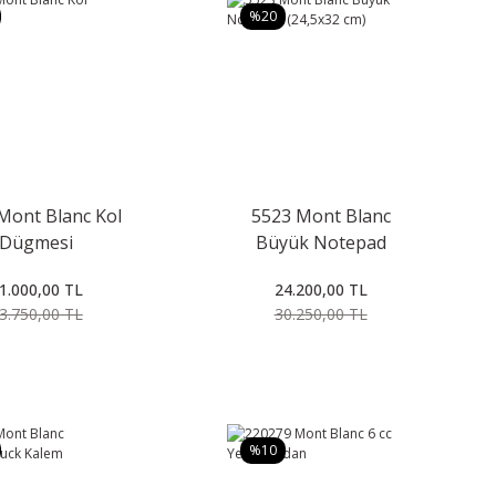
%20
Mont Blanc Kol
5523 Mont Blanc
Dügmesi
Büyük Notepad
(24,5x32 cm)
1.000,00 TL
24.200,00 TL
3.750,00 TL
30.250,00 TL
%10