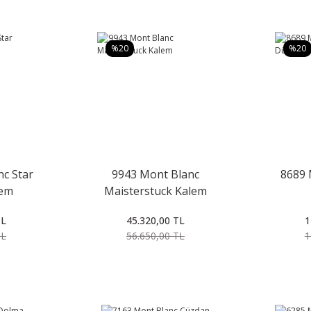
%20
%20
c Star
9943 Mont Blanc
8689 
lem
Maisterstuck Kalem
TL
45.320,00 TL
1
TL
56.650,00 TL
1