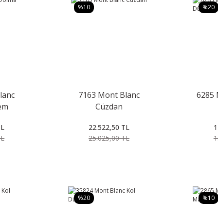
%10
%20
lanc
7163 Mont Blanc
6285 
em
Cüzdan
TL
22.522,50 TL
1
TL
25.025,00 TL
1
%20
%10