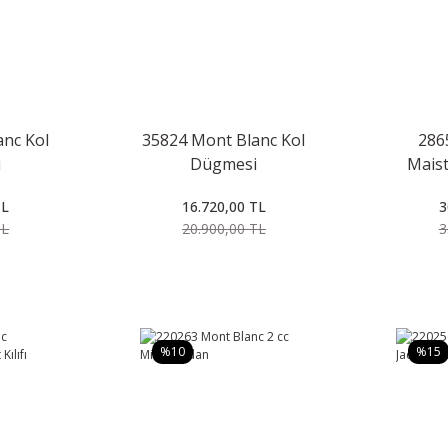
nc Kol
35824 Mont Blanc Kol
286
i
Dügmesi
Maist
TL
16.720,00 TL
3
TL
20.900,00 TL
3
%10
%15