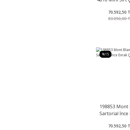
70.592,50 
83.050,00 
%15
198853 Mont 
Sartorial İnce
Çantası
70.592,50 