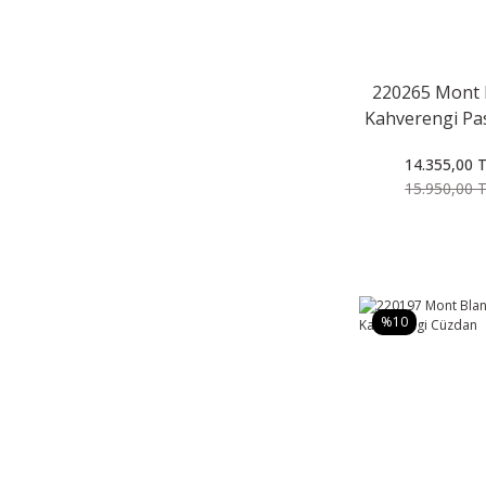
220265 Mont 
Kahverengi Pa
Kılıfı
14.355,00 
15.950,00 
%10