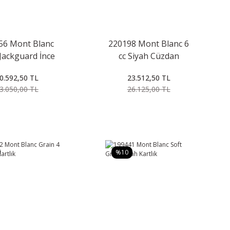
56 Mont Blanc
220198 Mont Blanc 6
Jackguard İnce
cc Siyah Cüzdan
rak Çantası
0.592,50 TL
23.512,50 TL
3.050,00 TL
26.125,00 TL
%10