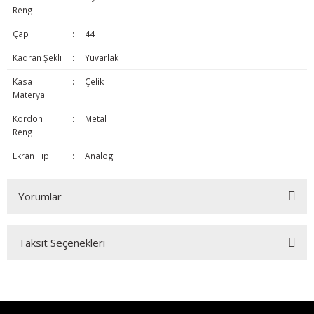
Rengi
Çap
:
44
Kadran Şekli
:
Yuvarlak
Kasa
:
Çelik
Materyali
Kordon
:
Metal
Rengi
Ekran Tipi
:
Analog
Yorumlar
Taksit Seçenekleri
Bu ürüne ilk yorumu siz yapın!
Yorum Yaz