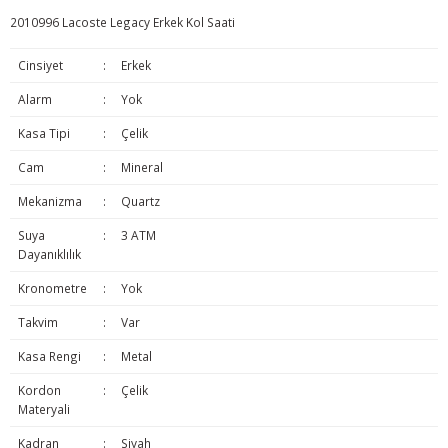
2010996 Lacoste Legacy Erkek Kol Saati
Cinsiyet
:
Erkek
Alarm
:
Yok
Kasa Tipi
:
Çelik
Cam
:
Mineral
Mekanizma
:
Quartz
Suya
:
3 ATM
Dayanıklılık
Kronometre
:
Yok
Takvim
:
Var
Kasa Rengi
:
Metal
Kordon
:
Çelik
Materyali
Kadran
:
Siyah