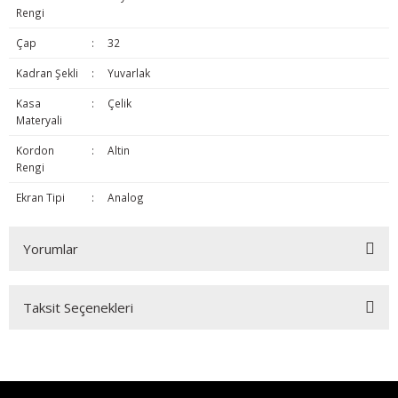
Rengi
Çap
:
32
Kadran Şekli
:
Yuvarlak
Kasa
:
Çelik
Materyali
Kordon
:
Altin
Rengi
Ekran Tipi
:
Analog
Yorumlar
Taksit Seçenekleri
Bu ürüne ilk yorumu siz yapın!
Yorum Yaz