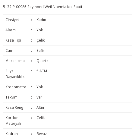
5132-P-00985 Raymond Weil Noemia Kol Saati
Cinsiyet
:
Kadın
Alarm
:
Yok
Kasa Tipi
:
Çelik
Cam
:
Safir
Mekanizma
:
Quartz
Suya
:
5 ATM
Dayanıklılık
Kronometre
:
Yok
Takvim
:
Var
Kasa Rengi
:
Altin
Kordon
:
Çelik
Materyali
Kadran
:
Beyaz