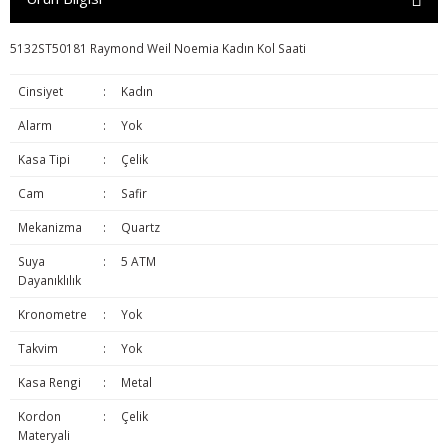
5132ST50181 Raymond Weil Noemia Kadın Kol Saati
Cinsiyet
:
Kadın
Alarm
:
Yok
Kasa Tipi
:
Çelik
Cam
:
Safir
Mekanizma
:
Quartz
Suya
:
5 ATM
Dayanıklılık
Kronometre
:
Yok
Takvim
:
Yok
Kasa Rengi
:
Metal
Kordon
:
Çelik
Materyali