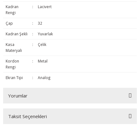
Kadran
:
Lacivert
Rengi
Çap
:
32
Kadran Şekli
:
Yuvarlak
Kasa
:
Çelik
Materyali
Kordon
:
Metal
Rengi
Ekran Tipi
:
Analog
Yorumlar
Taksit Seçenekleri
Bu ürüne ilk yorumu siz yapın!