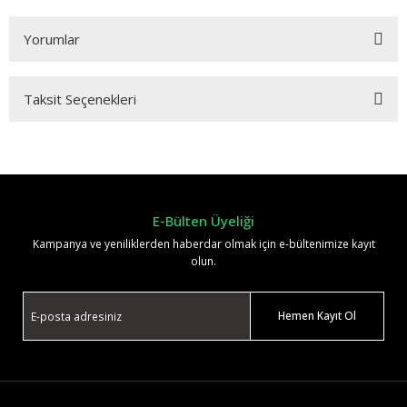
Yorumlar
Taksit Seçenekleri
Bu ürüne ilk yorumu siz yapın!
Yorum Yaz
E-Bülten Üyeliği
Kampanya ve yeniliklerden haberdar olmak için e-bültenimize kayıt
olun.
Hemen Kayıt Ol