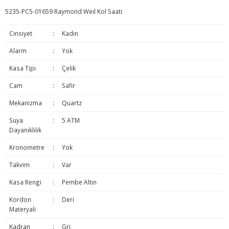
5235-PC5-01659 Raymond Weil Kol Saati
Cinsiyet
:
Kadın
Alarm
:
Yok
Kasa Tipi
:
Çelik
Cam
:
Safir
Mekanizma
:
Quartz
Suya
:
5 ATM
Dayanıklılık
Kronometre
:
Yok
Takvim
:
Var
Kasa Rengi
:
Pembe Altın
Kordon
:
Deri
Materyali
Kadran
:
Gri