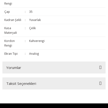
Rengi
Çap
:
35
Kadran Şekli
:
Yuvarlak
Kasa
:
Çelik
Materyali
Kordon
:
Kahverengi
Rengi
Ekran Tipi
:
Analog
Yorumlar
Taksit Seçenekleri
Bu ürüne ilk yorumu siz yapın!
Yorum Yaz