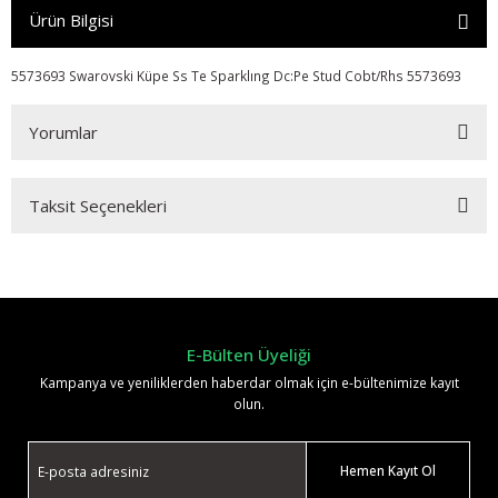
Ürün Bilgisi
5573693 Swarovski Küpe Ss Te Sparklıng Dc:Pe Stud Cobt/Rhs 5573693
Yorumlar
Taksit Seçenekleri
Bu ürüne ilk yorumu siz yapın!
Yorum Yaz
E-Bülten Üyeliği
Kampanya ve yeniliklerden haberdar olmak için e-bültenimize kayıt
olun.
Hemen Kayıt Ol