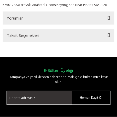
5650128 Swarovski Anahtarlik icons:Keyring Kris Bear Pin/Sts 5650128
Yorumlar
Taksit Seçenekleri
Bu ürüne ilk yorumu siz yapın!
Yorum Yaz
E-Bülten Üyeliği
Kampanya ve yeniliklerden haberdar olmak için e-bültenimize kayıt
olun.
Hemen Kayıt Ol