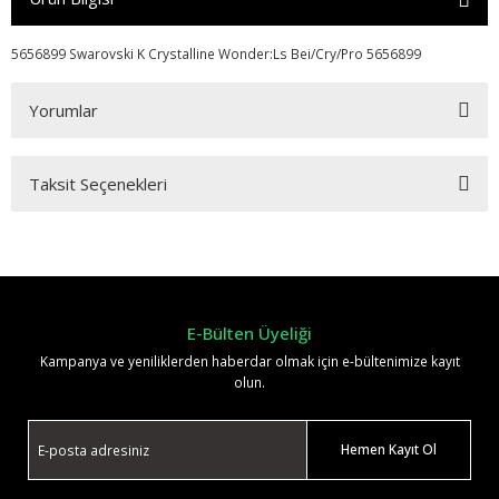
5656899 Swarovski K Crystalline Wonder:Ls Bei/Cry/Pro 5656899
Yorumlar
Taksit Seçenekleri
Bu ürüne ilk yorumu siz yapın!
Yorum Yaz
E-Bülten Üyeliği
Kampanya ve yeniliklerden haberdar olmak için e-bültenimize kayıt
olun.
Hemen Kayıt Ol