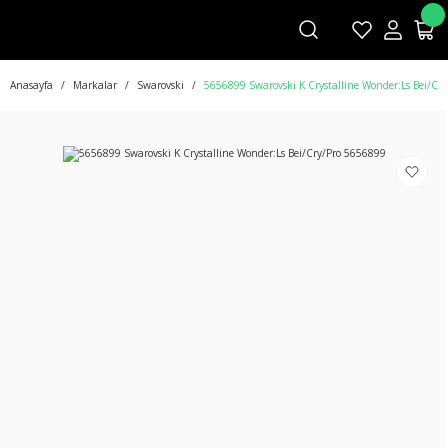
Anasayfa
Markalar
Swarovski
5656899 Swarovski K Crystalline Wonder:Ls Bei/Cr