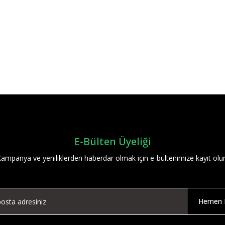
Bu ürüne ilk yorumu siz yapın!
Yorum Yaz
E-Bülten Üyeliği
ampanya ve yeniliklerden haberdar olmak için e-bültenimize kayıt olu
Hemen K