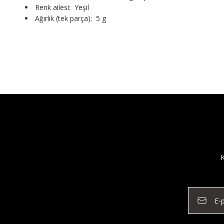
Renk ailesi: Yeşil
Ağırlık (tek parça): 5 g
K