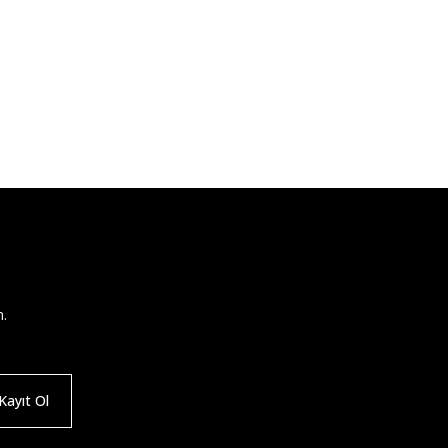
n.
ayıt Ol