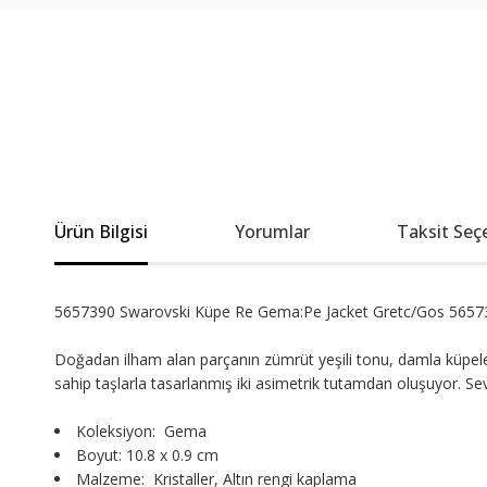
Ürün Bilgisi
Yorumlar
Taksit Seç
5657390 Swarovski Küpe Re Gema:Pe Jacket Gretc/Gos 5657
Doğadan ilham alan parçanın zümrüt yeşili tonu, damla küpelere 
sahip taşlarla tasarlanmış iki asimetrik tutamdan oluşuyor. Sev
Koleksiyon: Gema
Boyut: 10.8 x 0.9 cm
Malzeme: Kristaller, Altın rengi kaplama