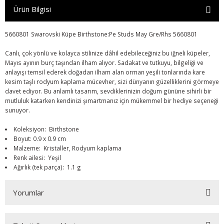
Ürün Bilgisi
5660801 Swarovski Küpe Birthstone:Pe Studs May Gre/Rhs 5660801
Canlı, çok yönlü ve kolayca stilinize dâhil edebileceğiniz bu iğneli küpeler,
Mayıs ayının burç taşından ilham alıyor. Sadakat ve tutkuyu, bilgeliği ve
anlayışı temsil ederek doğadan ilham alan orman yeşili tonlarında kare
kesim taşlı rodyum kaplama mücevher, sizi dünyanın güzelliklerini görmeye
davet ediyor. Bu anlamlı tasarım, sevdiklerinizin doğum gününe sihirli bir
mutluluk katarken kendinizi şımartmanız için mükemmel bir hediye seçeneği
sunuyor.
Koleksiyon: Birthstone
Boyut: 0.9 x 0.9 cm
Malzeme: Kristaller, Rodyum kaplama
Renk ailesi: Yeşil
Ağırlık (tek parça): 1.1 g
Yorumlar