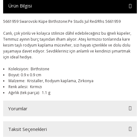
Ürün Bilgisi
5661959 Swarovski Küpe Birthstone:Pe Studs Jul Red/Rhs 5661959
Canlı, çok yönlü ve kolayca stilinize dâhil edebileceğiniz bu iğneli küpeler,
Temmuz ayının burç taşından ilham alıyor. Ateş kırmızısı tonlarında kare
kesim taşlı rodyum kaplama mücevher, sizi hayatı içtenlikle ve dolu dolu
yaşamaya davet ediyor. Sevdikleriniz için anlamlı ve kendinizi şımartmak
için ideal hediye.
Koleksiyon: Birthstone
Boyut: 0.9 x 0.9 cm
Malzeme: Kristaller, Rodyum kaplama, Zirkonya
Renk ailesi: Kırmızı
Ağırlık (tek parça): 1.1 g
Yorumlar
Taksit Seçenekleri
Bu ürüne ilk yorumu siz yapın!