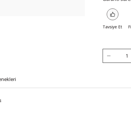
Tavsiye Et
F
enekleri
4
Bu ürüne ilk yorumu siz yapın!