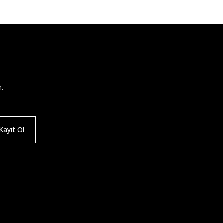
n.
ayıt Ol