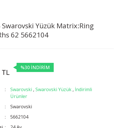
 Swarovski Yüzük Matrix:Ring
hs 62 5662104
%30 İNDİRİM
 TL
Swarovski
,
Swarovski Yüzük
,
İndirimli
Ürünler
Swarovski
5662104
si
24 Ay