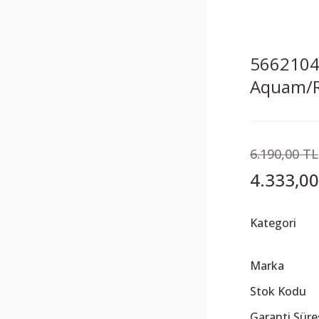
5662104
Aquam/R
6.190,00 TL
4.333,00
Kategori
Marka
Stok Kodu
Garanti Süre