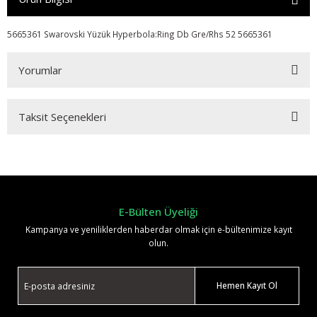
5665361 Swarovski Yüzük Hyperbola:Ring Db Gre/Rhs 52 5665361
Yorumlar
Taksit Seçenekleri
Bu ürüne ilk yorumu siz yapın!
Yorum Yaz
E-Bülten Üyeliği
Kampanya ve yeniliklerden haberdar olmak için e-bültenimize kayıt
olun.
Hemen Kayıt Ol