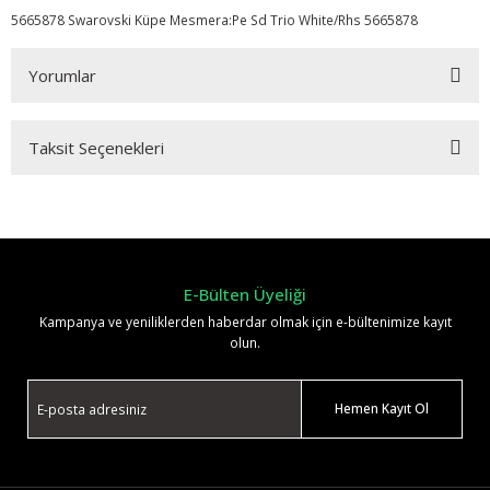
5665878 Swarovski Küpe Mesmera:Pe Sd Trio White/Rhs 5665878
Yorumlar
Taksit Seçenekleri
Bu ürüne ilk yorumu siz yapın!
Yorum Yaz
E-Bülten Üyeliği
Kampanya ve yeniliklerden haberdar olmak için e-bültenimize kayıt
olun.
Hemen Kayıt Ol