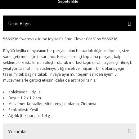
Sepete Ekle
Ürün Bilgisi
5666236 Swarovski Küpe Idyllia:Pe Stud Clover Gre/Gos 5666236
Büyülü Idyllia dünyasının bir parçası olan bu parlak düğme küpeler, size
şans getirmesi için tasarlandı. Her altın rengi kaplama parçası, kalp
şeklindeki kristallerden oluşturularak merkez taşın etrafına yerleştirilmiş bir
yeşil yonca motifi ile süsleniyor. Eğlenceli ve ihtişamlı bir dokunuş için
tasarımı tek başına takabilir veya aynı muhteşem seriden uyumlu
r
mücevherlerle çarpıcı etkisini daha da artırabilirsiniz.
Koleksiyon: Idyllia
Boyut: 1.2 x 1.2 cm
Malzeme: Kristaller, Altın rengi kaplama, Zirkonya
Renk ailesi: Yeşil
Ağırlık (tek parça): 1.4 g
Yorumlar