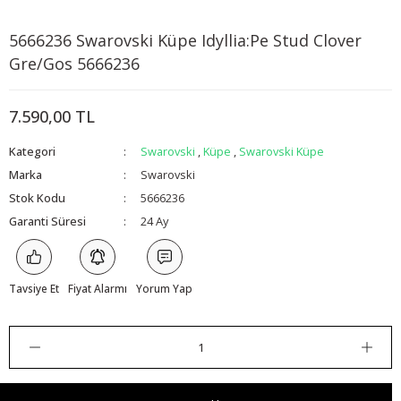
5666236 Swarovski Küpe Idyllia:Pe Stud Clover
x
Gre/Gos 5666236
7.590,00 TL
Kategori
Swarovski
,
Küpe
,
Swarovski Küpe
Marka
Swarovski
Stok Kodu
5666236
Garanti Süresi
24 Ay
Tavsiye Et
Fiyat Alarmı
Yorum Yap