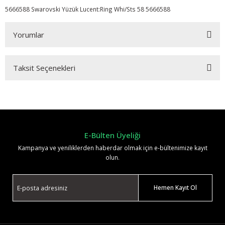
5666588 Swarovski Yüzük Lucent:Ring Whi/Sts 58 5666588
Yorumlar
Taksit Seçenekleri
Bu ürüne ilk yorumu siz yapın!
Yorum Yaz
E-Bülten Üyeliği
Kampanya ve yeniliklerden haberdar olmak için e-bültenimize kayıt
olun.
Hemen Kayıt Ol