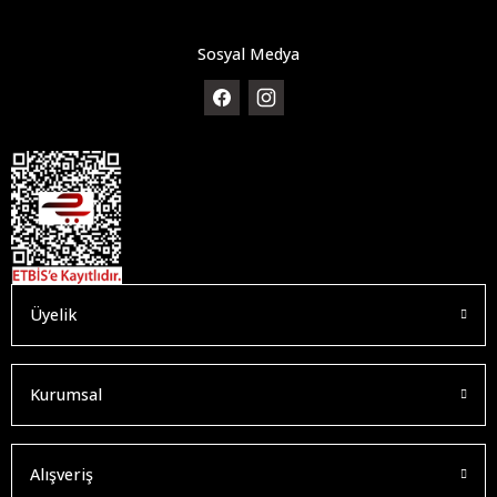
Sosyal Medya
Üyelik
Kurumsal
Alışveriş