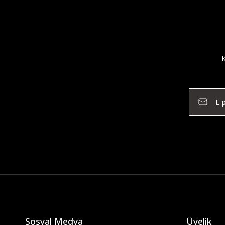
K
Sosyal Medya
Üyelik