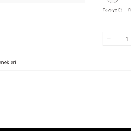
Tavsiye Et
F
enekleri
Bu ürüne ilk yorumu siz yapın!
Yorum Yaz