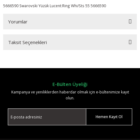
5666590 Swarovski Yüzük Lucent:Ring Whi/Sts 55 5666590
Yorumlar
Taksit Seçenekleri
Bu ürüne ilk yorumu siz yapın!
Yorum Yaz
E-Bülten Üyeliği
Kampanya ve yeniliklerden haberdar olmak için e-bültenimize kayıt
olun.
Hemen Kayıt Ol