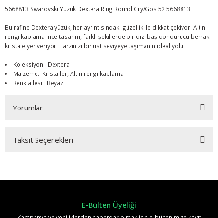
5668813 Swarovski Yüzük Dextera:Ring Round Cry/Gos 52 5668813
Bu rafine Dextera yüzük, her ayrıntısındaki güzellik ile dikkat çekiyor. Altın
rengi kaplama ince tasarım, farklı şekillerde bir dizi baş döndürücü berrak
kristale yer veriyor. Tarzınızı bir üst seviyeye taşımanın ideal yolu.
Koleksiyon: Dextera
Malzeme: Kristaller, Altın rengi kaplama
Renk ailesi: Beyaz
Yorumlar
Taksit Seçenekleri
Bu ürüne ilk yorumu siz yapın!
Yorum Yaz
E-Bülten Üyeliği
Kampanya ve yeniliklerden haberdar olmak için e-bültenimize kayıt