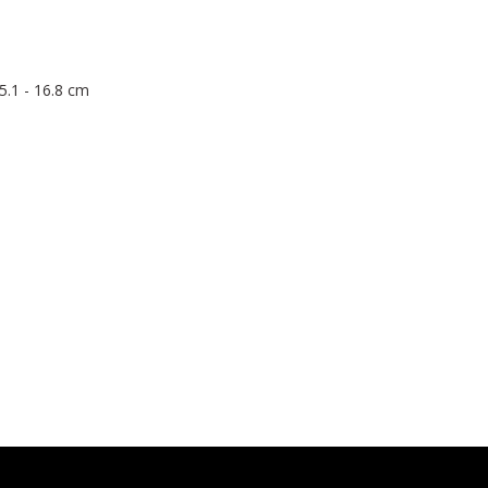
5.1 - 16.8 cm
Bu ürüne ilk yorumu siz yapın!
Yorum Yaz