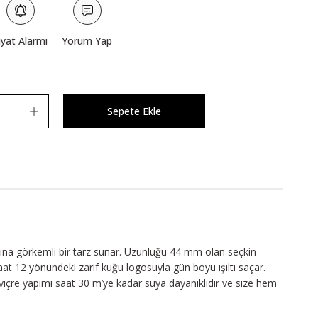
iyat Alarmı
Yorum Yap
Sepete Ekle
çasına görkemli bir tarz sunar. Uzunluğu 44 mm olan seçkin
saat 12 yönündeki zarif kuğu logosuyla gün boyu ışıltı saçar.
u İsviçre yapımı saat 30 m’ye kadar suya dayanıklıdır ve size hem