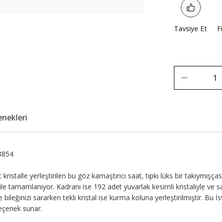
Tavsiye Et
F
enekleri
8854
kristalle yerleştirilen bu göz kamaştırıcı saat, tıpkı lüks bir takıymış
é ile tamamlanıyor. Kadranı ise 192 adet yuvarlak kesimli kristaliyle ve 
e bileğinizi sararken tekli kristal ise kurma koluna yerleştirilmiştir. B
seçenek sunar.