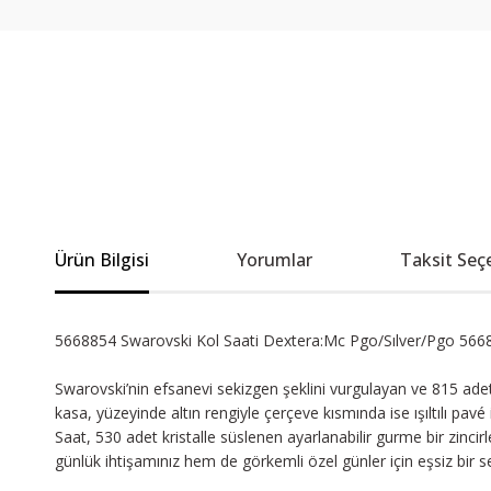
Ürün Bilgisi
Yorumlar
Taksit Seç
5668854 Swarovski Kol Saati Dextera:Mc Pgo/Sılver/Pgo 566
Swarovski’nin efsanevi sekizgen şeklini vurgulayan ve 815 adet 
kasa, yüzeyinde altın rengiyle çerçeve kısmında ise ışıltılı pav
Saat, 530 adet kristalle süslenen ayarlanabilir gurme bir zincirl
günlük ihtişamınız hem de görkemli özel günler için eşsiz bir 