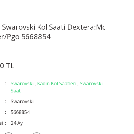
Swarovski Kol Saati Dextera:Mc
er/Pgo 5668854
0 TL
Swarovski
,
Kadın Kol Saatleri
,
Swarovski
Saat
Swarovski
5668854
si
24 Ay