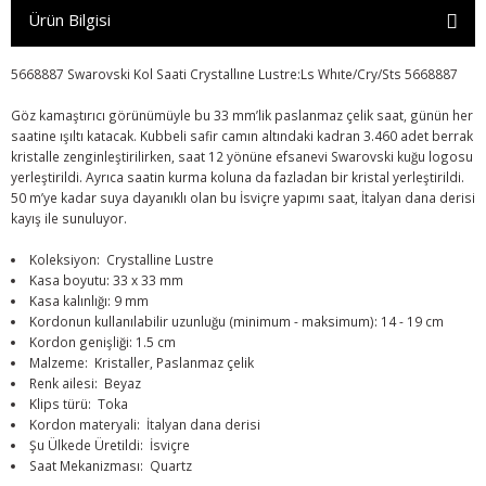
Ürün Bilgisi
5668887 Swarovski Kol Saati Crystallıne Lustre:Ls Whıte/Cry/Sts 5668887
Göz kamaştırıcı görünümüyle bu 33 mm’lik paslanmaz çelik saat, günün her
saatine ışıltı katacak. Kubbeli safir camın altındaki kadran 3.460 adet berrak
kristalle zenginleştirilirken, saat 12 yönüne efsanevi Swarovski kuğu logosu
yerleştirildi. Ayrıca saatin kurma koluna da fazladan bir kristal yerleştirildi.
50 m’ye kadar suya dayanıklı olan bu İsviçre yapımı saat, İtalyan dana derisi
kayış ile sunuluyor.
Koleksiyon: Crystalline Lustre
Kasa boyutu: 33 x 33 mm
Kasa kalınlığı: 9 mm
Kordonun kullanılabilir uzunluğu (minimum - maksimum): 14 - 19 cm
Kordon genişliği: 1.5 cm
Malzeme: Kristaller, Paslanmaz çelik
Renk ailesi: Beyaz
Klips türü: Toka
Kordon materyali: İtalyan dana derisi
Şu Ülkede Üretildi: İsviçre
Saat Mekanizması: Quartz