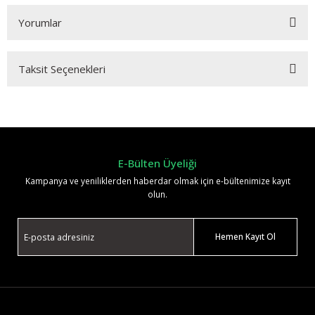
Yorumlar
Taksit Seçenekleri
Bu ürüne ilk yorumu siz yapın!
Yorum Yaz
E-Bülten Üyeliği
Kampanya ve yeniliklerden haberdar olmak için e-bültenimize kayıt
olun.
Hemen Kayıt Ol