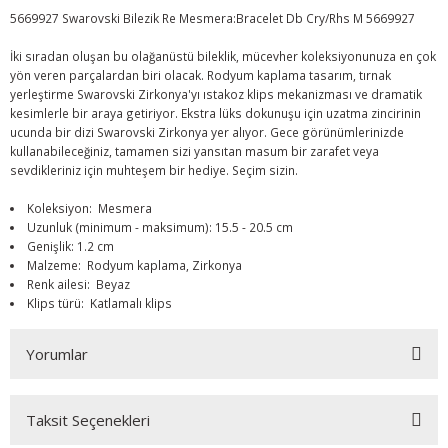
5669927 Swarovski Bilezik Re Mesmera:Bracelet Db Cry/Rhs M 5669927
İki sıradan oluşan bu olağanüstü bileklik, mücevher koleksiyonunuza en çok
yön veren parçalardan biri olacak. Rodyum kaplama tasarım, tırnak
yerleştirme Swarovski Zirkonya'yı ıstakoz klips mekanizması ve dramatik
kesimlerle bir araya getiriyor. Ekstra lüks dokunuşu için uzatma zincirinin
ucunda bir dizi Swarovski Zirkonya yer alıyor. Gece görünümlerinizde
kullanabileceğiniz, tamamen sizi yansıtan masum bir zarafet veya
sevdikleriniz için muhteşem bir hediye. Seçim sizin.
Koleksiyon: Mesmera
Uzunluk (minimum - maksimum): 15.5 - 20.5 cm
Genişlik: 1.2 cm
Malzeme: Rodyum kaplama, Zirkonya
Renk ailesi: Beyaz
Klips türü: Katlamalı klips
Yorumlar
Taksit Seçenekleri
Bu ürüne ilk yorumu siz yapın!