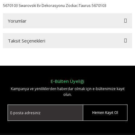
5670103 Swarovski Ev Dekorasyonu Zodıac:Taurus 5670103
Yorumlar
Taksit Seçenekleri
Bu ürüne ilk yorumu siz yapın!
Yorum Yaz
E-Bülten Üyeliği
Kampanya ve yeniliklerden haberdar olmak için e-bültenimize kayıt
olun.
Hemen Kayıt Ol