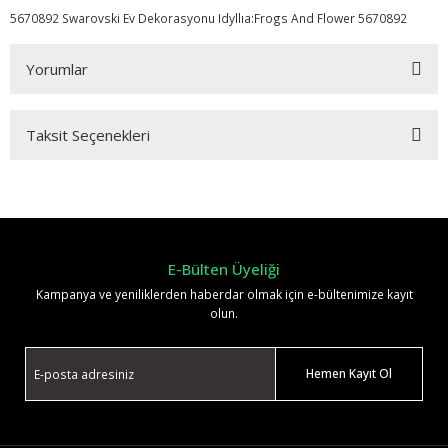
5670892 Swarovski Ev Dekorasyonu Idyllıa:Frogs And Flower 5670892
Yorumlar
Taksit Seçenekleri
Bu ürüne ilk yorumu siz yapın!
Yorum Yaz
E-Bülten Üyeliği
Kampanya ve yeniliklerden haberdar olmak için e-bültenimize kayıt
olun.
Hemen Kayıt Ol