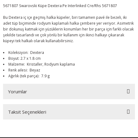
5671807 Swarovski Küpe Dextera:Pe Interlinked Cre/Rhs 5671807
Bu Dextera iç içe geçmiş halka küpeler, biri tamamen pavé ile bezeli, iki
adet tüp biçiminde rodyum kaplamalı halka çembere yer veriyor. Asimetrik
bir dokunuş katmak için yüzüklerin konumları her bir parça için farklı olacak
şekilde tasarlandı ve çok yönlü bir kullanım için ikinci halkayı çıkararak
küpeyi tek halkalı olarak kullanabilirsiniz.
Koleksiyon: Dextera
Boyut: 2.7 x 1.8 cm
Malzeme: Kristaller, Rodyum kaplama
Renk ailesi: Beyaz
Ağırlık (tek parça): 7.9 g
Yorumlar
Taksit Seçenekleri
Bu ürüne ilk yorumu siz yapın!
Yorum Yaz