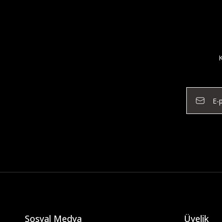
K
Sosyal Medya
Üyelik