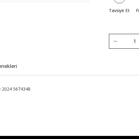
Tavsiye Et
F
enekleri
3D 2024 5674348
Bu ürüne ilk yorumu siz yapın!
Yorum Yaz