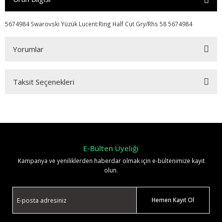
5674984 Swarovski Yüzük Lucent:Ring Half Cut Gry/Rhs 58 5674984
Yorumlar
Taksit Seçenekleri
Bu ürüne ilk yorumu siz yapın!
Yorum Yaz
E-Bülten Üyeliği
Kampanya ve yeniliklerden haberdar olmak için e-bültenimize kayıt
olun.
Hemen Kayıt Ol