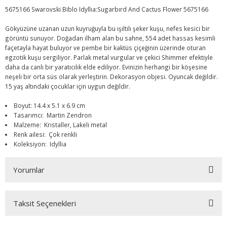
5675166 Swarovski Biblo Idyllıa:Sugarbırd And Cactus Flower 5675166
Gökyüzüne uzanan uzun kuyruğuyla bu ışıltılı şeker kuşu, nefes kesici bir
görüntü sunuyor. Doğadan ilham alan bu sahne, 554 adet hassas kesimli
façetayla hayat buluyor ve pembe bir kaktüs çiçeğinin üzerinde oturan
egzotik kuşu sergiliyor. Parlak metal vurgular ve çekici Shimmer efektiyle
daha da canlı bir yaratıcılık elde ediliyor. Evinizin herhangi bir köşesine
neşeli bir orta süs olarak yerleştirin. Dekorasyon objesi. Oyuncak değildir.
15 yaş altındaki çocuklar için uygun değildir.
Boyut: 14.4 x 5.1 x 6.9 cm
Tasarımcı: Martin Zendron
Malzeme: Kristaller, Lakeli metal
Renk ailesi: Çok renkli
Koleksiyon: Idyllia
Yorumlar
Taksit Seçenekleri
Bu ürüne ilk yorumu siz yapın!