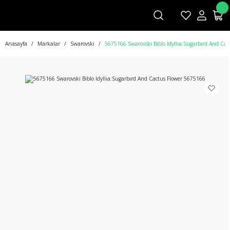
Anasayfa
Markalar
Swarovski
5675166 Swarovski Biblo Idyllıa:Sugarbırd And Ca