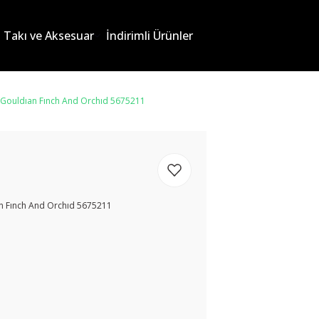
Takı ve Aksesuar
İndirimli Ürünler
a:Gouldıan Fınch And Orchıd 5675211