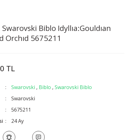
Swarovski Biblo Idyllıa:Gouldıan
nd Orchıd 5675211
0 TL
Swarovski
,
Biblo
,
Swarovski Biblo
Swarovski
5675211
si
24 Ay