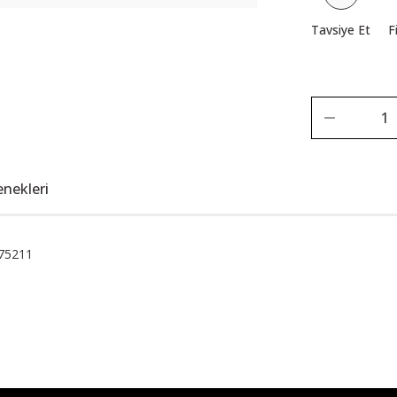
Tavsiye Et
F
enekleri
675211
Bu ürüne ilk yorumu siz yapın!
Yorum Yaz