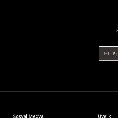
K
Sosyal Medya
Üyelik