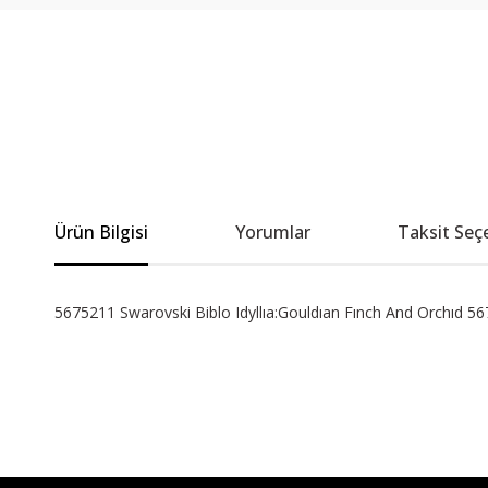
Ürün Bilgisi
Yorumlar
Taksit Seç
5675211 Swarovski Biblo Idyllıa:Gouldıan Fınch And Orchıd 5