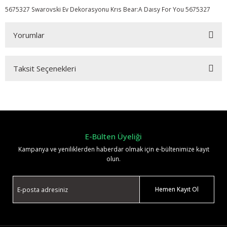
5675327 Swarovski Ev Dekorasyonu Krıs Bear:A Daısy For You 5675327
Yorumlar
Taksit Seçenekleri
Bu ürüne ilk yorumu siz yapın!
Yorum Yaz
E-Bülten Üyeliği
Kampanya ve yeniliklerden haberdar olmak için e-bültenimize kayıt
olun.
Hemen Kayıt Ol