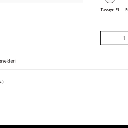
Tavsiye Et
F
enekleri
40
Bu ürüne ilk yorumu siz yapın!
Yorum Yaz