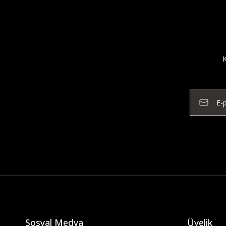
K
Sosyal Medya
Üyelik