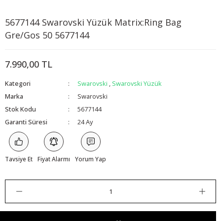
5677144 Swarovski Yüzük Matrix:Ring Bag
x
Gre/Gos 50 5677144
7.990,00 TL
Kategori
Swarovski
,
Swarovski Yüzük
Marka
Swarovski
Stok Kodu
5677144
Garanti Süresi
24 Ay
Tavsiye Et
Fiyat Alarmı
Yorum Yap