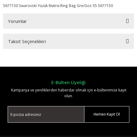
5677150 Swarovski Yüzük Matrix:Ring Bag Gre/Gos 55 5677150
Yorumlar
Taksit Seçenekleri
Bu ürüne ilk yorumu siz yapın!
Yorum Yaz
E-Bülten Üyeliği
Kampanya ve yeniliklerden haberdar olmak için e-bültenimize kayıt
olun.
Hemen Kayıt Ol