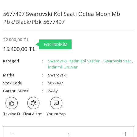
5677497 Swarovski Kol Saati Octea Moon:Mb
x
Pbk/Black/Pbk 5677497
22.000,00 TL
%30 İNDİRİM
15.400,00 TL
Kategori
Swarovski
,
Kadın Kol Saatleri
,
Swarovski Saat
,
İndirimli Ürünler
Marka
Swarovski
Stok Kodu
5677497
Garanti Süresi
24 Ay
Tavsiye Et
Fiyat Alarmı
Yorum Yap