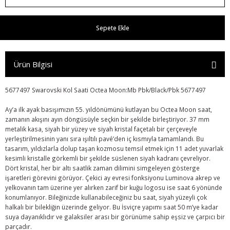
Sepete Ekle
Ürün Bilgisi
5677497 Swarovski Kol Saati Octea Moon:Mb Pbk/Black/Pbk 5677497
Ay’a ilk ayak basışımızın 55. yıldönümünü kutlayan bu Octea Moon saat,
zamanın akışını ayın döngüsüyle seçkin bir şekilde birleştiriyor. 37 mm
metalik kasa, siyah bir yüzey ve siyah kristal façetalı bir çerçeveyle
r
yerleştirilmesinin yanı sıra ışıltılı pavé’den iç kısmıyla tamamlandı. Bu
tasarım, yıldızlarla dolup taşan kozmosu temsil etmek için 11 adet yuvarlak
kesimli kristalle görkemli bir şekilde süslenen siyah kadranı çevreliyor.
Dört kristal, her bir altı saatlik zaman dilimini simgeleyen gösterge
işaretleri görevini görüyor. Çekici ay evresi fonksiyonu Luminova akrep ve
yelkovanın tam üzerine yer alırken zarif bir kuğu logosu ise saat 6 yönünde
konumlanıyor. Bileğinizde kullanabileceğiniz bu saat, siyah yüzeyli çok
halkalı bir bilekliğin üzerinde geliyor. Bu İsviçre yapımı saat 50 m’ye kadar
suya dayanıklıdır ve galaksiler arası bir görünüme sahip eşsiz ve çarpıcı bir
parçadır.