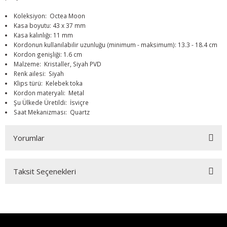
Koleksiyon: Octea Moon
Kasa boyutu: 43 x 37 mm
Kasa kalınlığı: 11 mm
Kordonun kullanılabilir uzunluğu (minimum - maksimum): 13.3 - 18.4 cm
Kordon genişliği: 1.6 cm
Malzeme: Kristaller, Siyah PVD
Renk ailesi: Siyah
Klips türü: Kelebek toka
Kordon materyali: Metal
Şu Ülkede Üretildi: İsviçre
Saat Mekanizması: Quartz
Yorumlar
Taksit Seçenekleri
Bu ürüne ilk yorumu siz yapın!
Yorum Yaz