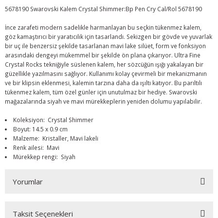
5678190 Swarovski Kalem Crystal Shimmer:Bp Pen Cry Cal/Rol 5678190
İnce zarafeti modern sadelikle harmanlayan bu seçkin tükenmez kalem,
göz kamaştırıcı bir yaratıcılık için tasarlandı. Sekizgen bir gövde ve yuvarlak
bir uç ile benzersiz şekilde tasarlanan mavi lake silüet, form ve fonksiyon
arasındaki dengeyi mükemmel bir şekilde ön plana çıkarıyor. Ultra Fine
Crystal Rocks tekniğiyle süslenen kalem, her sözcüğün ışığı yakalayan bir
güzellikle yazılmasını sağlıyor. Kullanımı kolay çevirmeli bir mekanizmanın
ve bir klipsin eklenmesi, kalemin tarzına daha da ışıltı katıyor. Bu parıltılı
tükenmez kalem, tüm özel günler için unutulmaz bir hediye. Swarovski
mağazalarında siyah ve mavi mürekkeplerin yeniden dolumu yapılabilir.
Koleksiyon: Crystal Shimmer
Boyut: 14.5 x 0.9 cm
Malzeme: Kristaller, Mavi lakeli
Renk ailesi: Mavi
Mürekkep rengi: Siyah
Yorumlar
Taksit Seçenekleri