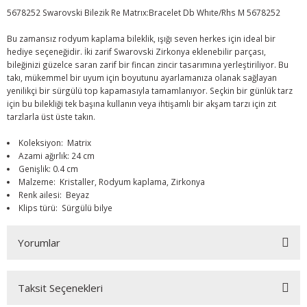
5678252 Swarovski Bilezik Re Matrıx:Bracelet Db Whıte/Rhs M 5678252
Bu zamansız rodyum kaplama bileklik, ışığı seven herkes için ideal bir
hediye seçeneğidir. İki zarif Swarovski Zirkonya eklenebilir parçası,
bileğinizi güzelce saran zarif bir fincan zincir tasarımına yerleştiriliyor. Bu
takı, mükemmel bir uyum için boyutunu ayarlamanıza olanak sağlayan
yenilikçi bir sürgülü top kapamasıyla tamamlanıyor. Seçkin bir günlük tarz
için bu bilekliği tek başına kullanın veya ihtişamlı bir akşam tarzı için zıt
tarzlarla üst üste takın.
Koleksiyon: Matrix
Azami ağırlık: 24 cm
Genişlik: 0.4 cm
Malzeme: Kristaller, Rodyum kaplama, Zirkonya
Renk ailesi: Beyaz
Klips türü: Sürgülü bilye
Yorumlar
Taksit Seçenekleri
Bu ürüne ilk yorumu siz yapın!