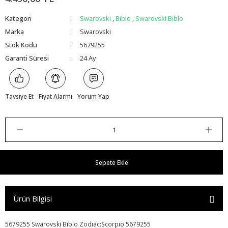
Kategori
Swarovski
,
Biblo
,
Swarovski Biblo
Marka
Swarovski
Stok Kodu
5679255
Garanti Süresi
24 Ay
Tavsiye Et
Fiyat Alarmı
Yorum Yap
Sepete Ekle
Ürün Bilgisi
5679255 Swarovski Biblo Zodıac:Scorpıo 5679255