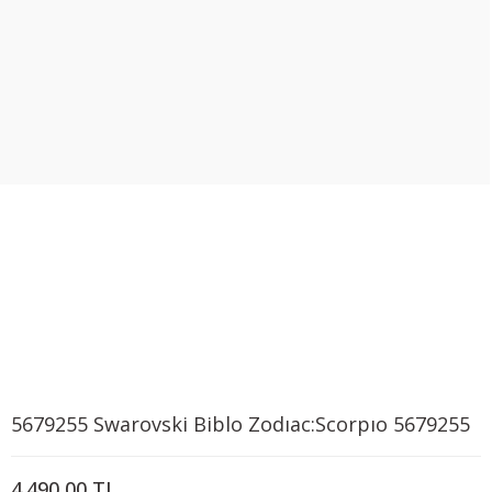
5679255 Swarovski Biblo Zodıac:Scorpıo 5679255
4.490,00 TL