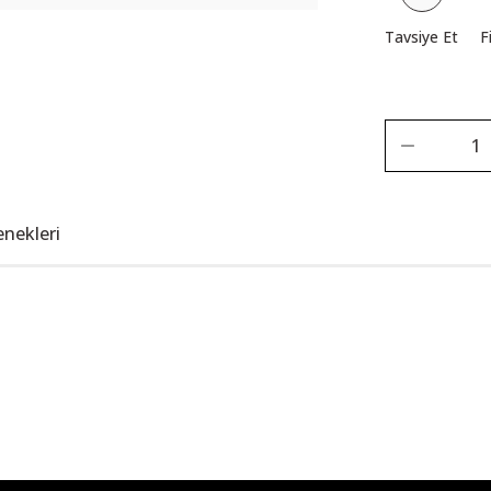
Tavsiye Et
F
enekleri
Bu ürüne ilk yorumu siz yapın!
Yorum Yaz