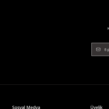
K
Sosyal Medya
Üyelik