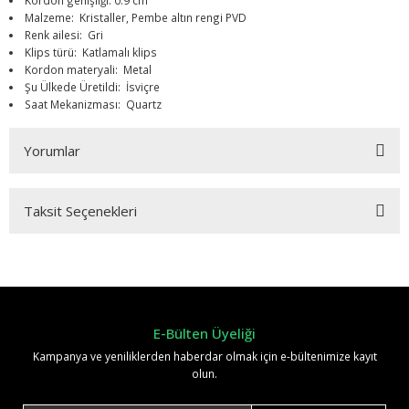
Kordon genişliği: 0.9 cm
Malzeme: Kristaller, Pembe altın rengi PVD
Renk ailesi: Gri
Klips türü: Katlamalı klips
Kordon materyali: Metal
Şu Ülkede Üretildi: İsviçre
Saat Mekanizması: Quartz
Yorumlar
Taksit Seçenekleri
Bu ürüne ilk yorumu siz yapın!
Yorum Yaz
E-Bülten Üyeliği
Kampanya ve yeniliklerden haberdar olmak için e-bültenimize kayıt
olun.