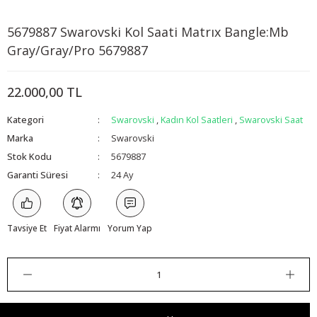
5679887 Swarovski Kol Saati Matrıx Bangle:Mb
x
Gray/Gray/Pro 5679887
22.000,00 TL
Kategori
Swarovski
,
Kadın Kol Saatleri
,
Swarovski Saat
Marka
Swarovski
Stok Kodu
5679887
Garanti Süresi
24 Ay
Tavsiye Et
Fiyat Alarmı
Yorum Yap