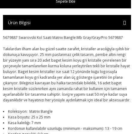
Sepete Ekle
Ürün Bilgisi
5679887 Swarovski Kol Saati Matrıx Bangle:Mb Gray/Gray/Pro 5679887
Takılardan ilham alan bu güzel saatte zarafet, kristaller aracılığıyla ışıltılı bir
dokunuşa kavuşuyor. 25 mm paslanmaz çelik tasarım, pembe altın rengi
bir yüzeyin yanı sıra 20 adet baget kesim koyu gri kristalle çevrelenen bir
çerçeveyle tamamlanırken kurma koluna yerleştirilen tekli bir kristalle hayat
buluyor. Baget kesim kristaller ise saat 12 yönünde kuğu logosuyla
r
tamamlanan koyu gri kadranda yer alan üç gösterge işaretini ön plana
çıkarıyor. Bileğinizi kavrayan bu halka tarzındaki bileklik, 16 adet baget
kesim kristalle süslenirken aynı zamanda rahat bir kullanım için tamamen
ayarlanabilir bir tasarıma sahiptir. İsviçre yapımı saat 50 m’ye kadar suya
dayanıklıdır ve hayatınızı her yönüyle aydınlatmak için ideal bir aksesuardır.
Koleksiyon: Matrix Bangle
Kasa boyutu: 25 x 25 mm
Kasa kalınlığı: 7 mm
Kordonun kullanılabilir uzunluğu (minimum - maksimum): 13 - 19 cm