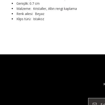
Genişlik: 0.7 cm
Malzeme: Kristaller, Altın rengi kaplama
Renk ailesi: Beyaz
Klips türü: Istakoz
K