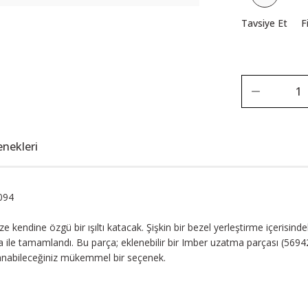
Tavsiye Et
F
enekleri
094
ize kendine özgü bir ışıltı katacak. Şişkin bir bezel yerleştirme içerisind
le tamamlandı. Bu parça; eklenebilir bir Imber uzatma parçası (5694243)
kullanabileceğiniz mükemmel bir seçenek.