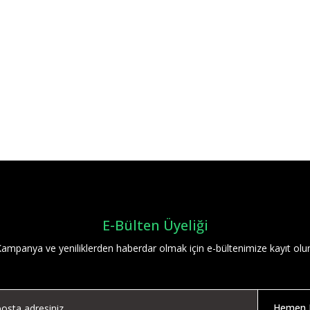
Bu ürüne ilk yorumu siz yapın!
Yorum Yaz
E-Bülten Üyeliği
ampanya ve yeniliklerden haberdar olmak için e-bültenimize kayıt olu
Hemen K